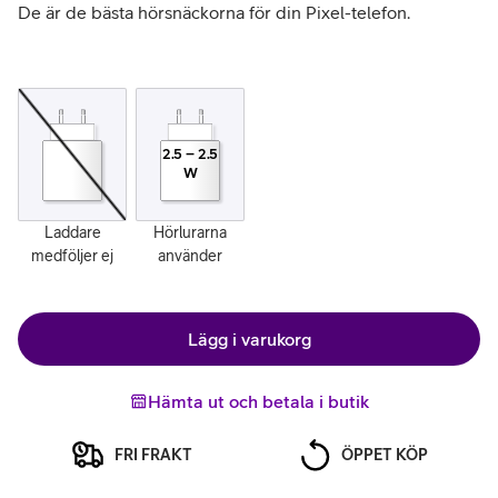
De är de bästa hörsnäckorna för din Pixel-telefon.
2.5
–
2.5
W
Laddare
Hörlurarna
medföljer ej
använder
Lägg i varukorg
Hämta ut och betala i butik
FRI FRAKT
ÖPPET KÖP