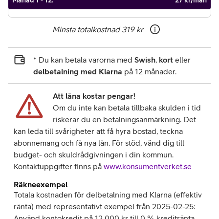
Månad 1 - 12
:
27 kr/mån
Minsta totalkostnad
319 kr
* Du kan betala varorna med
Swish
,
kort
eller
delbetalning med Klarna
på 12 månader.
Att låna kostar pengar!
Om du inte kan betala tillbaka skulden i tid
riskerar du en betalningsanmärkning. Det
kan leda till svårigheter att få hyra bostad, teckna
abonnemang och få nya lån. För stöd, vänd dig till
budget- och skuldrådgivningen i din kommun.
Kontaktuppgifter finns på
www.konsumentverket.se
Räkneexempel
Totala kostnaden för delbetalning med Klarna (effektiv
ränta) med representativt exempel från 2025-02-25:
Använd kontokredit på 12 000 kr till 0 % kreditränta