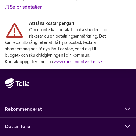
Se prisdetaljer
Att låna kostar pengar!
Om du inte kan betala tillbaka skulden i tid
riskerar du en betalningsanmärkning. Det
kan leda till svårigheter att få hyra bostad, teckna
abonnemang och få nya lån. För stöd, vänd dig till
budget- och skuldrådgivningen i din kommun.
Kontaktuppgifter finns på
www.konsumentverket.se
Rekommenderat
Det är Telia