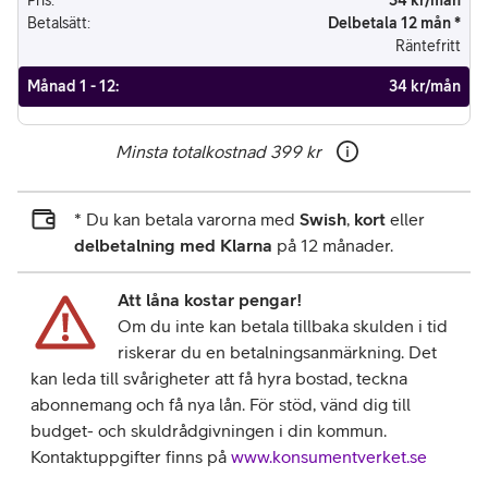
Pris
:
34 kr/mån
Betalsätt
:
Delbetala 12 mån *
Räntefritt
Månad 1 - 12
:
34 kr/mån
Minsta totalkostnad
399 kr
* Du kan betala varorna med
Swish
,
kort
eller
delbetalning med Klarna
på 12 månader.
Att låna kostar pengar!
Om du inte kan betala tillbaka skulden i tid
riskerar du en betalningsanmärkning. Det
kan leda till svårigheter att få hyra bostad, teckna
abonnemang och få nya lån. För stöd, vänd dig till
budget- och skuldrådgivningen i din kommun.
Kontaktuppgifter finns på
www.konsumentverket.se