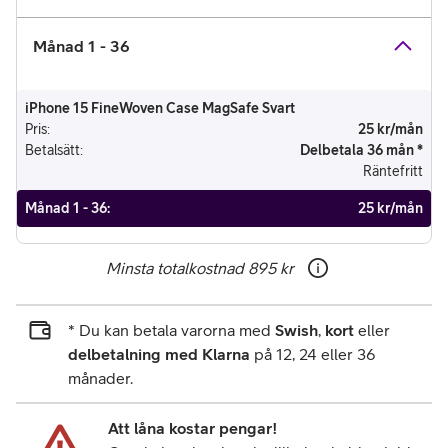
Månad 1 - 36
iPhone 15 FineWoven Case MagSafe Svart
Pris
:
25 kr/mån
Betalsätt
:
Delbetala 36 mån *
Räntefritt
Månad 1 - 36
:
25 kr/mån
Minsta totalkostnad
895 kr
* Du kan betala varorna med
Swish
,
kort
eller
delbetalning med Klarna
på 12, 24 eller 36
månader.
Att låna kostar pengar!