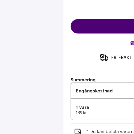
FRI FRAKT
or
plattor
Summering
Engångskostnad
attor
1 vara
189 kr
* Du kan betala varo