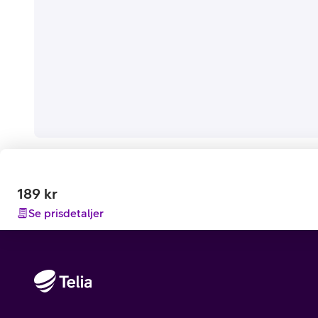
189
kr
Se prisdetaljer