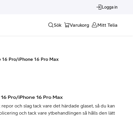
Logga in
Sök
Varukorg
Mitt Telia
Tjänster
e 16 Pro/iPhone 16 Pro Max
Alla tjänster
Trygghet
Underhållning
 16 Pro/iPhone 16 Pro Max
Roaming – samtal och surf i utlandet
epor och slag tack vare det härdade glaset, så du kan
pplicering och tack vare ytbehandlingen så hålls den lätt