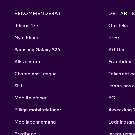
REKOMMENDERAT
DET ÄR TE
iPhone 17e
Om Telia
Nya iPhone
Press
Samsung Galaxy S26
Artiklar
Allsvenskan
Framtidens 
Champions League
Telias nät o
SHL
Jobba hos o
Mobiltelefoner
5G
Billiga mobiltelefoner
Avveckling
Mobilabonnemang
Ledningsgr
Bredband
Integritetsp