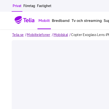
Gå till sidans innehåll
Privat
Företag
Fastighet
Mobilt
Bredband
Tv och streaming
Su
Telia.se
Mobiltelefoner
Mobilskal
Copter Exoglass Lens i
Mobiltelefoner
Mobilab
iPhone
Alla mobi
Samsung Galaxy
Familjea
Google Pixel
Extra anv
Alla mobiltelefoner
Mobilabon
Begagnade mobiltelefoner