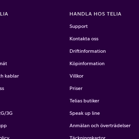
LIA
HANDLA HOS TELIA
Support
Kontakta oss
Driftinformation
nät
Köpinformation
ch kablar
Villkor
ss
Priser
Telias butiker
 2G/3G
Speak up line
upp
Anmälan och överträdelser
olicy
Täckningskartor