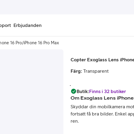
pport
Erbjudanden
Phone 16 Pro/iPhone 16 Pro Max
onnemang
Kontantkort
Copter Exoglass Lens iPhon
labonnemang
Köp kontantkort
Färg:
Transparent
bonnemang
Ladda kontantkort
ändare
Laddningscheck
Butik
:
Finns i 32 butiker
Om
Exoglass Lens iPhone
nemang för pensionär
Registrera kontantkort
Skyddar din mobilkamera mot r
fortsatt få bra bilder. Enkel a
ren.