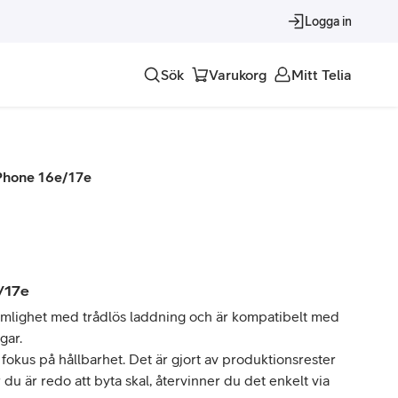
Logga in
Sök
Varukorg
Mitt Telia
Tjänster
Phone 16e/17e
Alla tjänster
Trygghet
Underhållning
/17e
Roaming – samtal och surf i utlandet
ämlighet med trådlös laddning och är kompatibelt med
gar.
 fokus på hållbarhet. Det är gjort av produktionsrester
du är redo att byta skal, återvinner du det enkelt via