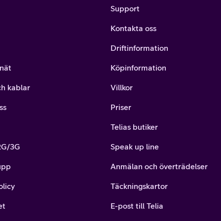
Support
Kontakta oss
Driftinformation
nät
Köpinformation
ch kablar
Villkor
ss
Priser
Telias butiker
 2G/3G
Speak up line
upp
Anmälan och överträdelser
olicy
Täckningskartor
et
E-post till Telia