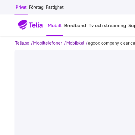
Gå till sidans innehåll
Privat
Företag
Fastighet
Mobilt
Bredband
Tv och streaming
Su
Telia.se
Mobiltelefoner
Mobilskal
agood company clear ca
Mobiltelefoner
Mobilab
iPhone
Alla mobi
Samsung Galaxy
Familjea
Google Pixel
Extra anv
Alla mobiltelefoner
Mobilabon
Begagnade mobiltelefoner