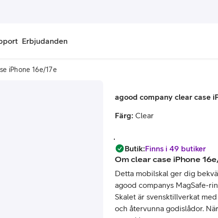
pport
Erbjudanden
se iPhone 16e/17e
onnemang
Kontantkort
agood company clear case i
labonnemang
Köp kontantkort
Färg:
Clear
bonnemang
Ladda kontantkort
ändare
Laddningscheck
Butik
:
Finns i 49 butiker
Om
clear case iPhone 16e
nemang för pensionär
Registrera kontantkort
Detta mobilskal ger dig bekv
agood companys MagSafe-rin
Skalet är svensktillverkat med
och återvunna godislådor. När 