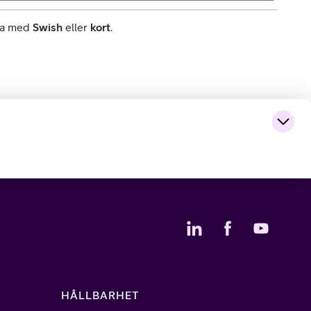
rna med
Swish
eller
kort
.
HÅLLBARHET