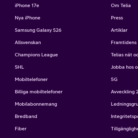
iPhone 17e
Om Telia
Nya iPhone
Press
Samsung Galaxy S26
Artiklar
Allsvenskan
Framtidens 
Champions League
Telias nät o
SHL
Jobba hos o
Mobiltelefoner
5G
Billiga mobiltelefoner
Avveckling
Mobilabonnemang
Ledningsgr
Bredband
Integritetsp
Fiber
Tillgängligh