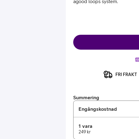
agood loops system.
or
FRI FRAKT
plattor
attor
Summering
Engångskostnad
1 vara
249 kr