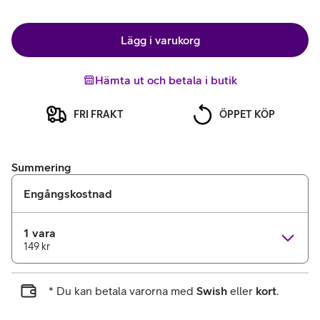
Lägg i varukorg
Hämta ut och betala i butik
FRI FRAKT
ÖPPET KÖP
Summering
Engångskostnad
1 vara
149 kr
* Du kan betala varorna med
Swish
eller
kort
.