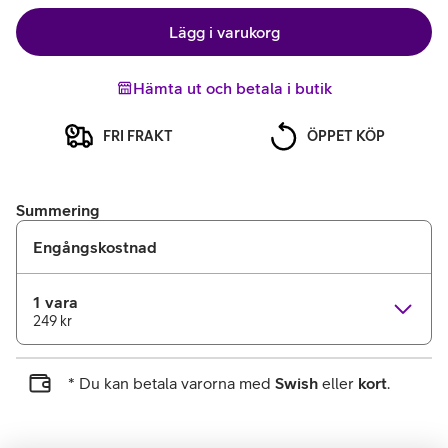
Lägg i varukorg
Hämta ut och betala i butik
FRI FRAKT
ÖPPET KÖP
Summering
Engångskostnad
1 vara
249 kr
* Du kan betala varorna med
Swish
eller
kort
.