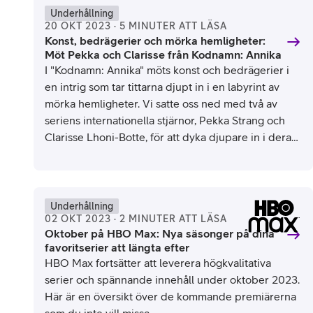
Underhållning
20 OKT 2023 · 5 MINUTER ATT LÄSA
Konst, bedrägerier och mörka hemligheter:
Möt Pekka och Clarisse från Kodnamn: Annika
I "Kodnamn: Annika" möts konst och bedrägerier i
en intrig som tar tittarna djupt in i en labyrint av
mörka hemligheter. Vi satte oss ned med två av
seriens internationella stjärnor, Pekka Strang och
Clarisse Lhoni-Botte, för att dyka djupare in i deras
roller.
HBO Max 2023
Underhållning
02 OKT 2023 · 2 MINUTER ATT LÄSA
Oktober på HBO Max: Nya säsonger på dina
favoritserier att längta efter
HBO Max fortsätter att leverera högkvalitativa
serier och spännande innehåll under oktober 2023.
Här är en översikt över de kommande premiärerna