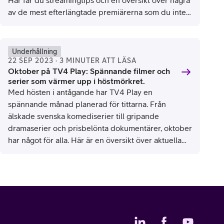
Här får du streamingtips och en översikt över några
av de mest efterlängtade premiärerna som du inte
vill missa.
TV4 Play
Underhållning
22 SEP 2023 · 3 MINUTER ATT LÄSA
Oktober på TV4 Play: Spännande filmer och
serier som värmer upp i höstmörkret.
Med hösten i antågande har TV4 Play en
spännande månad planerad för tittarna. Från
älskade svenska komediserier till gripande
dramaserier och prisbelönta dokumentärer, oktober
har något för alla. Här är en översikt över aktuella
premiärer på TV4 Play under oktober 2023.