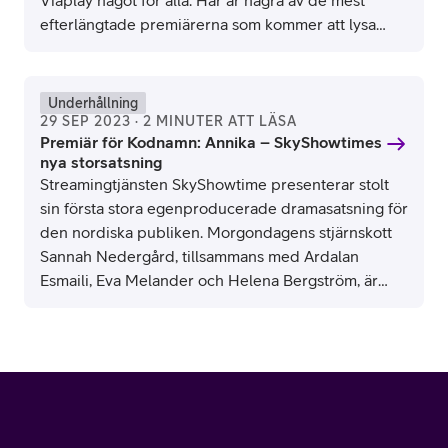
Viaplay något för alla. Här är några av de mest
efterlängtade premiärerna som kommer att lysa
upp dina tv och streamingupplevelser i
höstmörkret.
Underhållning
29 SEP 2023 · 2 MINUTER ATT LÄSA
Premiär för Kodnamn: Annika – SkyShowtimes
nya storsatsning
Streamingtjänsten SkyShowtime presenterar stolt
sin första stora egenproducerade dramasatsning för
den nordiska publiken. Morgondagens stjärnskott
Sannah Nedergård, tillsammans med Ardalan
Esmaili, Eva Melander och Helena Bergström, är
delar av en enastående ensemble i SkyShowtimes
kriminaldrama i sex delar, Kodnamn: Annika.