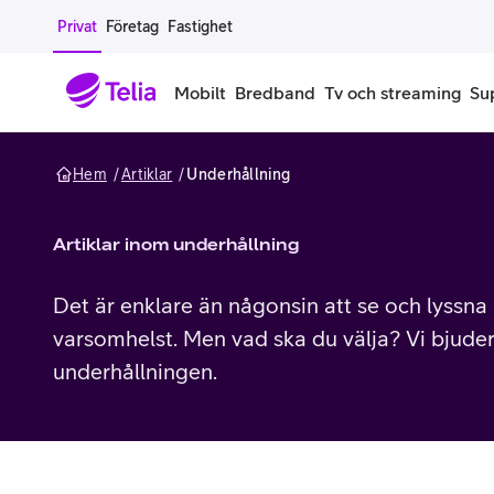
Gå till sidans innehåll
Privat
Företag
Fastighet
Mobilt
Bredband
Tv och streaming
Su
Hem
Artiklar
Underhållning
Mobiltelefoner
Mobilab
iPhone
Alla mobi
Artiklar inom underhållning
Samsung Galaxy
Familjea
Det är enklare än någonsin att se och lyssna p
varsomhelst. Men vad ska du välja? Vi bjude
Google Pixel
Extra anv
underhållningen.
Alla mobiltelefoner
Mobilabon
Begagnade mobiltelefoner