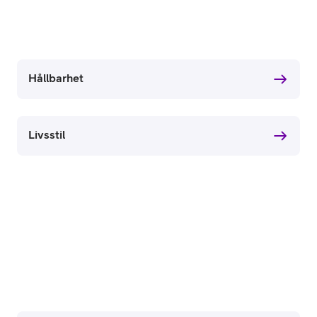
Hållbarhet
Livsstil
or
plattor
attor