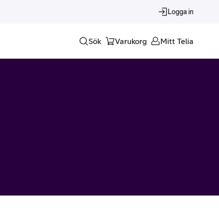
Logga in
Sök
Varukorg
Mitt Telia
Tjänster
Alla tjänster
Trygghet
Underhållning
Roaming – samtal och surf i utlandet