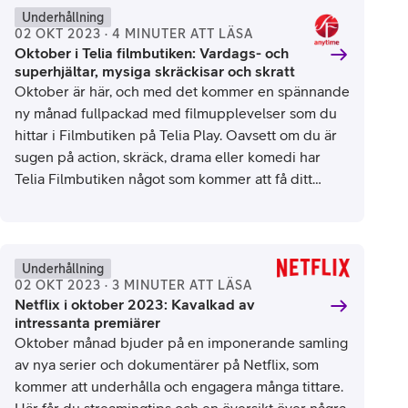
Underhållning
02 OKT 2023 · 4 MINUTER ATT LÄSA
Oktober i Telia filmbutiken: Vardags- och
superhjältar, mysiga skräckisar och skratt
Oktober är här, och med det kommer en spännande
ny månad fullpackad med filmupplevelser som du
hittar i Filmbutiken på Telia Play. Oavsett om du är
sugen på action, skräck, drama eller komedi har
Telia Filmbutiken något som kommer att få ditt
filmhjärta att slå snabbare. Här är de senaste
filmerna som har premiär i oktober. Exakta
Netflix 2023
premiärdatum hittar du på Telia Play.
Underhållning
02 OKT 2023 · 3 MINUTER ATT LÄSA
Netflix i oktober 2023: Kavalkad av
intressanta premiärer
Oktober månad bjuder på en imponerande samling
av nya serier och dokumentärer på Netflix, som
kommer att underhålla och engagera många tittare.