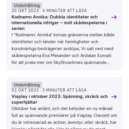
Underhållning
20 OKT 2023 · 4 MINUTER ATT LÄSA
Kodnamn Annika: Dubbla identiteter och
internationella intriger – möt skådespelarna i
serien
I "Kodnamn: Annika" korsas gränserna mellan både
identiteter och länder när hemligheter och
konstnärliga bedrägerier avslöjas. Vi satt ned med
skådespelarna Eva Melander och Ardalan Esmaili
för att prata mer om SkyShowtimes spännande
serie.
United States © 2021 Universal Studios. All Rights Reserved
Underhållning
02 OKT 2023 · 3 MINUTER ATT LÄSA
Viaplay i oktober 2023: Spänning, skräck och
superhjältar
Oktober har anlänt, och det betyder en ny månad
full av spännande premiärer på Viaplay. Oavsett om
du är intresserad av action, äventyr, eller skräck, har