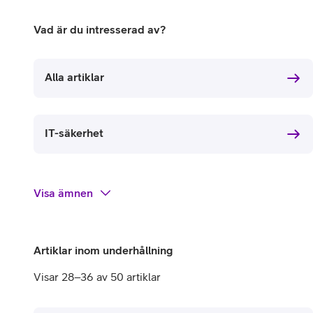
Billiga mobiltelefoner
Vad är du intresserad av?
Mobilskal
Laddare
Alla artiklar
Hörlurar
IT-säkerhet
Smartwatches
Surfplatt
Apple Watch
4G/5G Surf
Visa
ämnen
Samsung Galaxy Watch
Wifi Surfpl
Alla smartwatches
Tillbehör
Artiklar inom underhållning
Visar 28–36 av 50 artiklar