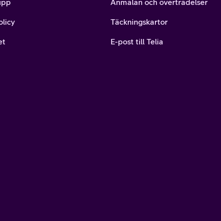
upp
Anmälan och överträdelser
olicy
Täckningskartor
et
E-post till Telia