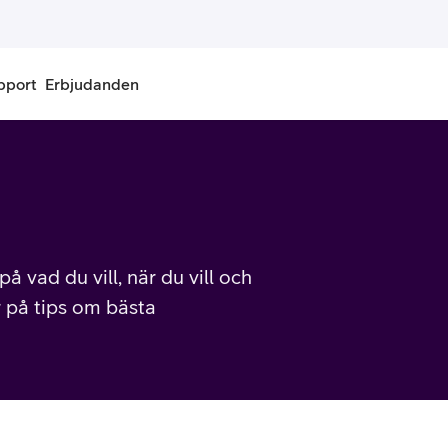
pport
Erbjudanden
onnemang
Kontantkort
labonnemang
Köp kontantkort
bonnemang
Ladda kontantkort
å vad du vill, när du vill och
r på tips om bästa
ändare
Laddningscheck
nemang för pensionär
Registrera kontantkort