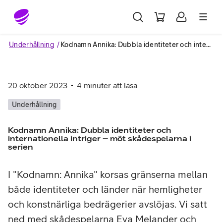
Gå till sidans innehåll
Underhållning
Kodnamn Annika: Dubbla identiteter och internationella intriger – möt skådespelarna i serien
20 oktober 2023
4
minuter att läsa
Underhållning
Kodnamn Annika: Dubbla identiteter och
internationella intriger – möt skådespelarna i
serien
I "Kodnamn: Annika" korsas gränserna mellan
både identiteter och länder när hemligheter
och konstnärliga bedrägerier avslöjas. Vi satt
ned med skådespelarna Eva Melander och