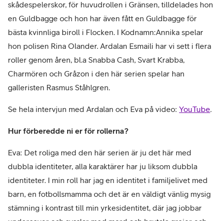
skådespelerskor, för huvudrollen i Gränsen, tilldelades hon
en Guldbagge och hon har även fått en Guldbagge för
bästa kvinnliga biroll i Flocken. I Kodnamn:Annika spelar
hon polisen Rina Olander. Ardalan Esmaili har vi sett i flera
roller genom åren, bl.a Snabba Cash, Svart Krabba,
Charmören och Gråzon i den här serien spelar han
galleristen Rasmus Ståhlgren.
Se hela intervjun med Ardalan och Eva på video:
YouTube
.
Hur förberedde ni er för rollerna?
Eva: Det roliga med den här serien är ju det här med
dubbla identiteter, alla karaktärer har ju liksom dubbla
identiteter. I min roll har jag en identitet i familjelivet med
barn, en fotbollsmamma och det är en väldigt vänlig mysig
stämning i kontrast till min yrkesidentitet, där jag jobbar