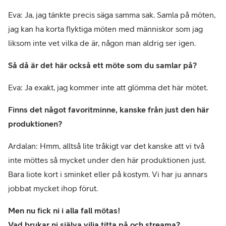
Eva: Ja, jag tänkte precis säga samma sak. Samla på möten,
jag kan ha korta flyktiga möten med människor som jag
liksom inte vet vilka de är, någon man aldrig ser igen.
Så då är det här också ett möte som du samlar på?
Eva: Ja exakt, jag kommer inte att glömma det här mötet.
Finns det något favoritminne, kanske från just den här
produktionen?
Ardalan: Hmm, alltså lite tråkigt var det kanske att vi två
inte möttes så mycket under den här produktionen just.
Bara liote kort i sminket eller på kostym. Vi har ju annars
jobbat mycket ihop förut.
Men nu fick ni i alla fall mötas!
Vad brukar ni själva vilja titta på och streama?