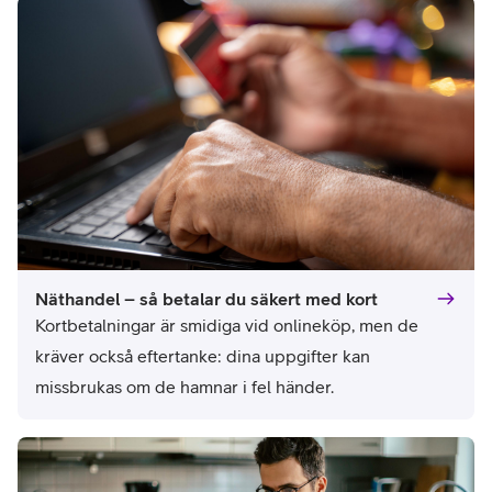
Näthandel – så betalar du säkert med kort
Kortbetalningar är smidiga vid onlineköp, men de 
kräver också eftertanke: dina uppgifter kan 
missbrukas om de hamnar i fel händer.