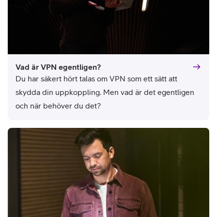
Vad är VPN egentligen?
Du har säkert hört talas om VPN som ett sätt att 
skydda din uppkoppling. Men vad är det egentligen 
och när behöver du det?