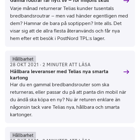
Gamla routrar får nytt liv – för miljöns skull
Varje månad returnerar Telias kunder tusentals
bredbandsroutrar – men vad händer egentligen med
dem? Hamnar de bara på soptippen? Inte alls. Det
visar sig att de allra flesta återanvänds och får nya
hem efter ett besök i PostNord TPL:s lager.
Hållbarhet
28 OKT 2021 · 2 MINUTER ATT LÄSA
Hållbara leveranser med Telias nya smarta
kartong
Har du en gammal bredbandsrouter som ska
returneras, eller passar du på att panta din mobil när
du ändå ska köpa en ny? Nu är returen enklare än
någonsin tack vare Telias nya, hållbara och smarta
kartonger.
Hållbarhet