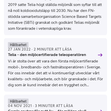
2019 satte Telia högt ställda miljömål som syftar till att
nå noll koldioxidutsläpp till 2030. Nu har den FN-
stödda samarbetsorganisation Science Based Targets
Initiative (SBTi) granskat och godkänt Telias miljömål
som förankrade i vetenskapliga krav.
Hållbarhet
27 JAN 2022 · 2 MINUTER ATT LÄSA
Telia - den miljöcertifierade teleoperatören
Vi är stolta över att vara den första miljöcertifierade
mobil-, bredbands- och fastnätsoperatören i Sverige.
För oss innebär det att vi kontinuerligt utvecklar vårt
kvalitets- och miljöarbete, och blir granskade i det. För
dig som är kund innebär det en trygghet och
transparens: Miljöarbetet ska genomsyra allt vi gör.
Hållbarhet
04 NOV 2021 · 3 MINUTER ATT LÄSA