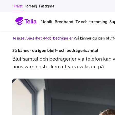
Gå till sidans innehåll
Privat
Företag
Fastighet
Mobilt
Bredband
Tv och streaming
Su
Telia.se
Säkerhet
Mobilbedrägerier
Så känner du igen bluff
Mobiltelefoner
Mobilab
Så känner du igen bluff- och bedrägerisamtal
iPhone
Alla mobi
Bluffsamtal och bedrägerier via telefon kan
finns varningstecken att vara vaksam på.
Samsung Galaxy
Familjea
Google Pixel
Extra anv
Alla mobiltelefoner
Mobilabon
Begagnade mobiltelefoner