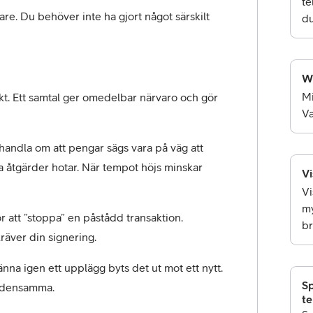
te
. Du behöver inte ha gjort något särskilt 
du
Wa
Mi
t. Ett samtal ger omedelbar närvaro och gör 
Va
handla om att pengar sägs vara på väg att 
ska åtgärder hotar. När tempot höjs minskar 
Vi
Vi
my
 att ”stoppa” en påstådd transaktion. 
br
räver din signering.
na igen ett upplägg byts det ut mot ett nytt. 
Sp
r densamma.
te