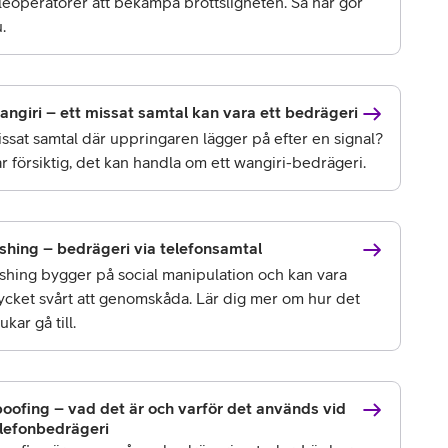
leoperatörer att bekämpa brottsligheten. Så här gör
.
ngiri – ett missat samtal kan vara ett bedrägeri
ssat samtal där uppringaren lägger på efter en signal?
r försiktig, det kan handla om ett wangiri-bedrägeri.
shing – bedrägeri via telefonsamtal
shing bygger på social manipulation och kan vara
cket svårt att genomskåda. Lär dig mer om hur det
ukar gå till.
oofing – vad det är och varför det används vid
lefonbedrägeri