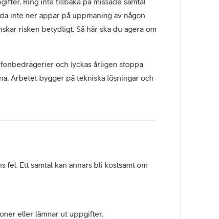
ifter. Ring inte tillbaka på missade samtal 
adda inte ner appar på uppmaning av någon 
nskar risken betydligt. Så här ska du agera om 
efonbedrägerier och lyckas årligen stoppa 
a. Arbetet bygger på tekniska lösningar och 
fel. Ett samtal kan annars bli kostsamt om 
ioner eller lämnar ut uppgifter.