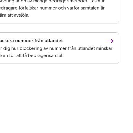
oofing är en av många bedrägerimetoder. Läs hur
dragare förfalskar nummer och varför samtalen är
åra att avslöja.
ockera nummer från utlandet
r dig hur blockering av nummer från utlandet minskar
sken för att få bedrägerisamtal.