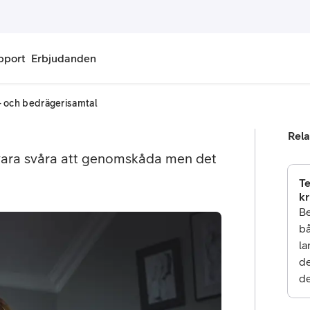
pport
Erbjudanden
- och bedrägerisamtal
onnemang
Kontantkort
Rela
labonnemang
Köp kontantkort
 vara svåra att genomskåda men det
bonnemang
Ladda kontantkort
Te
kr
ändare
Laddningscheck
Be
bå
nemang för pensionär
Registrera kontantkort
la
de
de