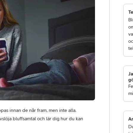
T
Bl
om
va
oc
te
or
Ja
plattor
g
Fe
attor
mi
pas innan de når fram, men inte alla. 
löja bluffsamtal och lär dig hur du kan 
An
Du