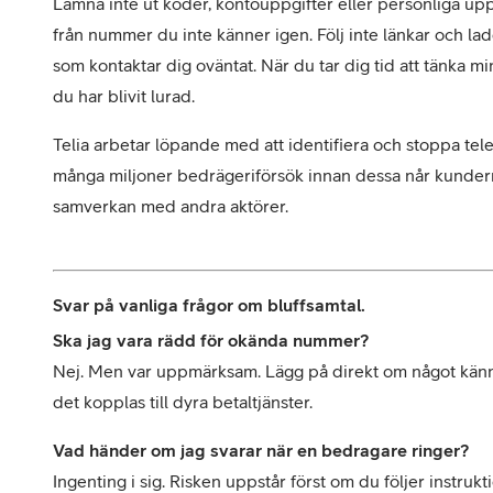
Lämna inte ut koder, kontouppgifter eller personliga uppg
från nummer du inte känner igen. Följ inte länkar och l
som kontaktar dig oväntat. När du tar dig tid att tänka mi
du har blivit lurad. 
Telia arbetar löpande med att identifiera och stoppa tel
många miljoner bedrägeriförsök innan dessa når kundern
samverkan med andra aktörer.

Svar på vanliga frågor om bluffsamtal.
Ska jag vara rädd för okända nummer?
Nej. Men var uppmärksam. Lägg på direkt om något känns 
det kopplas till dyra betaltjänster.
Vad händer om jag svarar när en bedragare ringer?
Ingenting i sig. Risken uppstår först om du följer instrukt