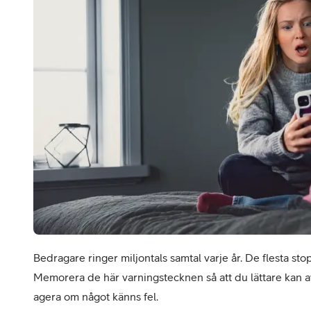
Billiga mobiltelefoner
Mobilskal
Laddare
Hörlurar
Smartwatches
Surfplatt
Apple Watch
4G/5G Surf
Samsung Galaxy Watch
Wifi Surfpl
Alla smartwatches
Tillbehör
Bedragare ringer miljontals samtal varje år. De flesta stop
Memorera de här varningstecknen så att du lättare kan avs
agera om något känns fel.