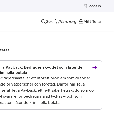
Logga in
Sök
Varukorg
Mitt Telia
Tjänster
terat
Alla tjänster
Trygghet
lia Payback: Bedrägeriskyddet som låter de
iminella betala
Underhållning
drägerisamtal är ett utbrett problem som drabbar
de privatpersoner och företag. Därför har Telia
Roaming – samtal och surf i utlandet
nserat Telia Payback, ett nytt säkerhetsskydd som gör
t svårare för bedragarna att lyckas – och som
ssutom låter de kriminella betala.