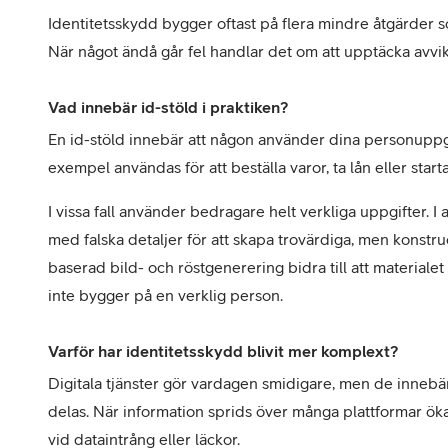
Identitetsskydd bygger oftast på flera mindre åtgärder s
När något ändå går fel handlar det om att upptäcka avvike
Vad innebär id-stöld i praktiken?
En id-stöld innebär att någon använder dina personuppgifte
exempel användas för att beställa varor, ta lån eller sta
I vissa fall använder bedragare helt verkliga uppgifter. I 
med falska detaljer för att skapa trovärdiga, men konstru
baserad bild- och röstgenerering bidra till att materiale
inte bygger på en verklig person.
Varför har identitetsskydd blivit mer komplext?
Digitala tjänster gör vardagen smidigare, men de innebär
delas. När information sprids över många plattformar ökar 
vid dataintrång eller läckor.