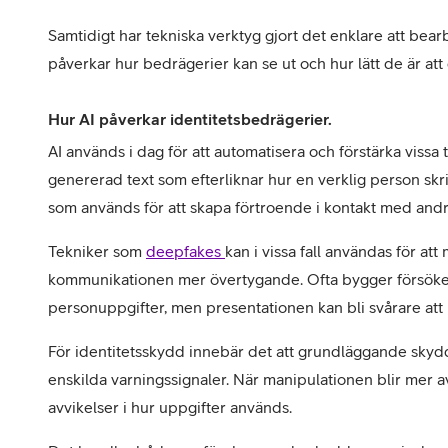
Samtidigt har tekniska verktyg gjort det enklare att bearb
påverkar hur bedrägerier kan se ut och hur lätt de är at
Hur AI påverkar identitetsbedrägerier.
AI används i dag för att automatisera och förstärka vissa
genererad text som efterliknar hur en verklig person skri
som används för att skapa förtroende i kontakt med andr
Tekniker som 
deepfakes 
kan i vissa fall användas för att
kommunikationen mer övertygande. Ofta bygger försöken f
personuppgifter, men presentationen kan bli svårare att i
För identitetsskydd innebär det att grundläggande skydd
enskilda varningssignaler. När manipulationen blir mer av
avvikelser i hur uppgifter används.