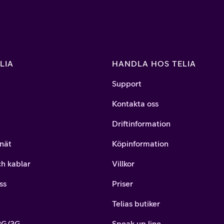
LIA
HANDLA HOS TELIA
Support
Kontakta oss
Driftinformation
nät
Köpinformation
ch kablar
Villkor
ss
Priser
Telias butiker
 2G/3G
Speak up line