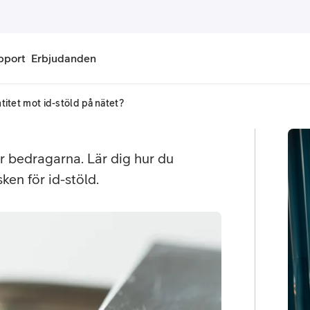
pport
Erbjudanden
titet mot id-stöld på nätet?
onnemang
Kontantkort
labonnemang
Köp kontantkort
r bedragarna. Lär dig hur du
ken för id-stöld.
bonnemang
Ladda kontantkort
ändare
Laddningscheck
nemang för pensionär
Registrera kontantkort