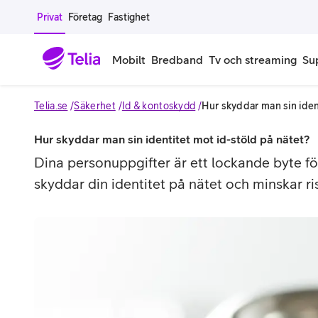
Gå till sidans innehåll
Privat
Företag
Fastighet
Mobilt
Bredband
Tv och streaming
Su
Telia.se
Säkerhet
Id & kontoskydd
Hur skyddar man sin iden
Mobiltelefoner
Mobilab
Hur skyddar man sin identitet mot id-stöld på nätet?
iPhone
Alla mobi
Dina personuppgifter är ett lockande byte fö
skyddar din identitet på nätet och minskar ris
Samsung Galaxy
Familjea
Google Pixel
Extra anv
Alla mobiltelefoner
Mobilabon
Begagnade mobiltelefoner