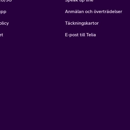
upp
Anmälan och överträdelser
olicy
Täckningskartor
et
E-post till Telia