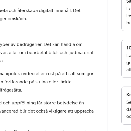
Så
Lä
eta och återskapa digitalt innehåll. Det 
lö
t genomskåda.
be
 typer av bedrägerier. Det kan handla om 
10
ver, eller om bearbetat bild- och ljudmaterial 
Lä
a.
gr
at
 manipulera video eller röst på ett sätt som gör 
ortfarande på stulna eller läckta 
frågasätta.
Ko
Se
 och uppföljning får större betydelse än 
da
ancerad blir det också viktigare att upptäcka 
oc