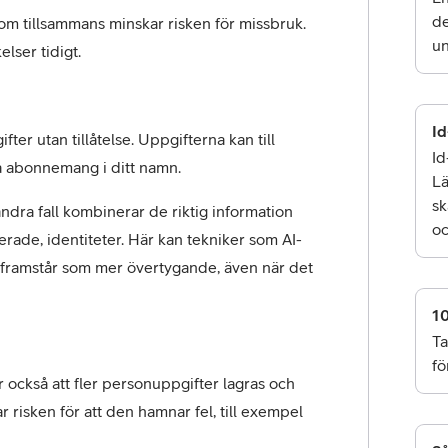
de
om tillsammans minskar risken för missbruk. 
un
lser tidigt.
Id
r utan tillåtelse. Uppgifterna kan till 
Id
rta abonnemang i ditt namn.
Lä
sk
andra fall kombinerar de riktig information 
oc
erade, identiteter. Här kan tekniker som AI-
t framstår som mer övertygande, även när det 
10
Ta
fö
 också att fler personuppgifter lagras och 
risken för att den hamnar fel, till exempel 