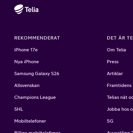
REKOMMENDERAT
DET ÄR TE
iPhone 17e
Om Telia
Nya iPhone
Press
Samsung Galaxy S26
Artiklar
Allsvenskan
Framtidens 
Champions League
Telias nät o
SHL
Jobba hos o
Mobiltelefoner
5G
Billiga mobiltelefoner
Avveckling