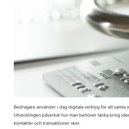
Billiga mobiltelefoner
Mobilskal
Laddare
Hörlurar
Smartwatches
Surfplatt
Apple Watch
4G/5G Surf
Samsung Galaxy Watch
Wifi Surfpl
Alla smartwatches
Tillbehör
Bedragare använder i dag digitala verktyg för att samla 
Utvecklingen påverkar hur man behöver tänka kring ident
kontakter och transaktioner sker.