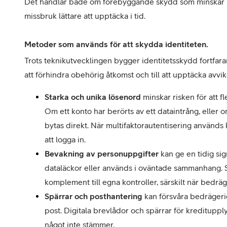
Det handlar både om förebyggande skydd som minskar ris
missbruk lättare att upptäcka i tid.
Metoder som används för att skydda identiteten.
Trots teknikutvecklingen bygger identitetsskydd fortfarand
att förhindra obehörig åtkomst och till att upptäcka avvike
Starka och unika lösenord
 minskar risken för att f
Om ett konto har berörts av ett dataintrång, eller 
bytas direkt. När multifaktorautentisering används 
att logga in.
Bevakning av personuppgifter
 kan ge en tidig si
dataläckor eller används i oväntade sammanhang. S
komplement till egna kontroller, särskilt när bedräg
Spärrar och posthantering
 kan försvåra bedräger
post. Digitala brevlådor och spärrar för kreditupply
något inte stämmer.