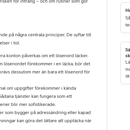
ken för intrång – och om rutiner som gör 
Hu
Så
te
e på några centrala principer. De syftar till 
lser i tid.
Sä
lera konton påverkas om ett lösenord läcker. 
s
Lä
om lösenordet förekommer i en läcka, bör det 
su
krävs dessutom mer än bara ett lösenord för 
sk
gnal om uppgifter förekommer i kända 
ådana tjänster kan fungera som ett 
erier blir mer sofistikerade.
ier som bygger på adressändring eller kapad 
sningar kan göra det lättare att upptäcka när 