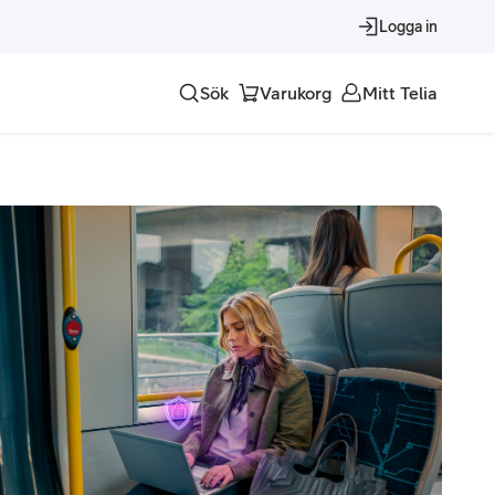
Logga in
Sök
Varukorg
Mitt Telia
Tjänster
Alla tjänster
Trygghet
Underhållning
Roaming – samtal och surf i utlandet