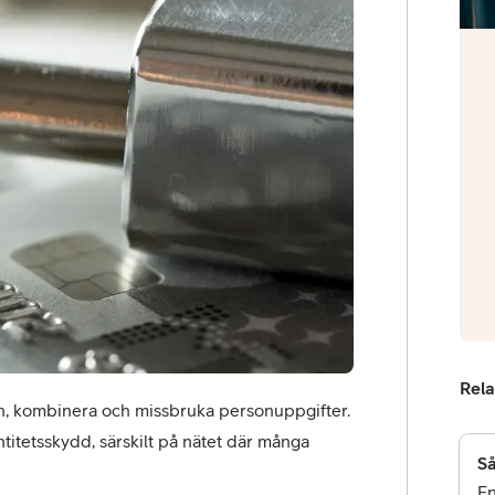
or
plattor
attor
Rela
in, kombinera och missbruka personuppgifter. 
itetsskydd, särskilt på nätet där många 
Så
En