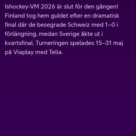
Ishockey-VM 2026 är slut för den gången!
Finland tog hem guldet efter en dramatisk
final där de besegrade Schweiz med 1–0 i
förlängning, medan Sverige åkte ut i
kvartsfinal. Turneringen spelades 15–31 maj
på Viaplay med Telia.
Kampanj
Tv Mini
Vårt minsta paket med ett grundutbud av populära
kanaler, kryddat med lite sport och film.