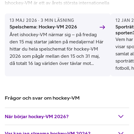
Ishockey-VM är ett av årets största internationella
sportevenemang som samlar världens bästa landslag i
ishockey där fans världen över får uppleva spänning,
13 MAJ 2026 · 3 MIN LÄSNING
12 JAN 
dramatik och oförglömliga ögonblick på isen.
Spelschema: Hockey-VM 2026
Sporträt
Världsmästerskapet i ishockey för herrar är, precis vad det
sporten
Året ishockey-VM närmar sig – på fredag
låter som, en mästerskapstävling i ishockey för
Vem har 
den 15 maj startar jakten på medaljerna! Här
herrlandslag som anordnas av IIHF, International Ice
visar spo
hittar du hela spelschemat för hockey-VM
Hockey Federation.
samlat a
2026 som pågår mellan den 15 och 31 maj,
sporträt
då totalt 16 lag världen över tävlar mot
Världsmästerskapet i ishockey startade 1920 då VM i
fotboll, 
varandra i kampen om titeln som
ishockey för herrar ägde rum och spelades för första
för en e
världsmästare i ishockey. Se schemat för alla
gången och har sedan dess varit en turnering som vuxit i
sporten 
matcher och tider i hockey-VM 2026 här.
såväl storlek som popularitet. Sedan 1930 spelas ishockey-
VM årligen, med undantag för åren mellan 1940–1946
Frågor och svar om hockey-VM
vilket gör årets turnering till den 88:e upplagan av hockey-
VM som spelas.
När börjar hockey-VM 2026?
Var kan jag streama hockey-VM 2026?