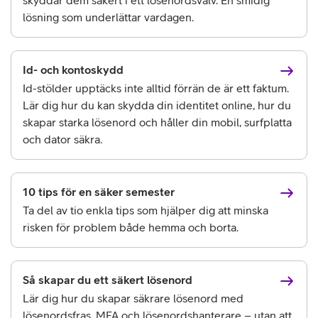
skyddar dem säkert i ett lösenordsvalv. En smidig
lösning som underlättar vardagen.
Id- och kontoskydd
Id-stölder upptäcks inte alltid förrän de är ett faktum.
Lär dig hur du kan skydda din identitet online, hur du
skapar starka lösenord och håller din mobil, surfplatta
och dator säkra.
10 tips för en säker semester
Ta del av tio enkla tips som hjälper dig att minska
risken för problem både hemma och borta.
Så skapar du ett säkert lösenord
Lär dig hur du skapar säkrare lösenord med
lösenordsfras, MFA och lösenordshanterare – utan att