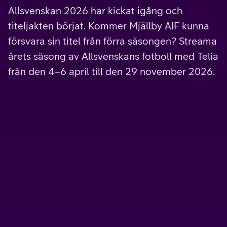
Allsvenskan 2026 har kickat igång och
titeljakten börjat. Kommer Mjällby AIF kunna
försvara sin titel från förra säsongen? Streama
årets säsong av Allsvenskans fotboll med Telia
från den 4–6 april till den 29 november 2026.
Kampanj
Lilla sportpaketet
Ett perfekt litet sportpaket med blandad sport och
mycket fotboll. Toppat med streaming såklart.
Se
alla fotbollsmatcher på SVT och TV4 Play utan
avbrott.