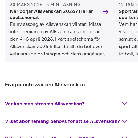
och de senaste årens mest dominanta lag, Malmö FF. En av
20 MARS 2026 · 5 MIN LÄSNING
12 JAN 
Europas jämnaste ligor där det inte finns någon utpräglad
När börjar Allsvenskan 2026? Här är
Sporträt
topp, mitten och botten. Varje år ser vi nya lag överraska
spelschemat
sporten
och underprestera, där alla har en chans mot alla.
En ny säsong av Allsvenskan väntar! Missa
Vem har 
inte premiären av Allsvenskan som börjar
visar spo
De senaste åren har vi även sett hur Allsvenskan mer och
den 4–6 april 2026. I vårt spelschema för
samlat a
mer blivit en talangfabrik för resten av Europa. Sällan har
Allsvenskan 2026 hittar du allt du behöver
sporträt
vi haft så många spännande unga talanger som alla gått
veta om spelordningen och dess omgångar,
fotboll, 
vägen via Sveriges bästa fotbollsliga och ut till större ligor.
datum och tider för Allsvenskans matcher.
för en e
sporten 
Frågor och svar om Allsvenskan
Var kan man streama Allsvenskan?
Vilket abonnemang behövs för att se Allsvenskan?