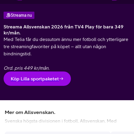
Streama nu
Streama Allsvenskan 2026 från TV4 Play för bara 349
kr/mån.
Med Telia får du dessutom ännu mer fotboll och ytterligare
tre streamingfavoriter på köpet – allt utan någon
bindningstid.
Ord. pris 449 kr/mån.
Köp Lilla sportpaketet
Mer om Allsvenskan.
Svenska högsta divisionen i fotboll, Allsvenskan. Med
storklubbar som AIK, Djurgården, Göteborg, Hammarby