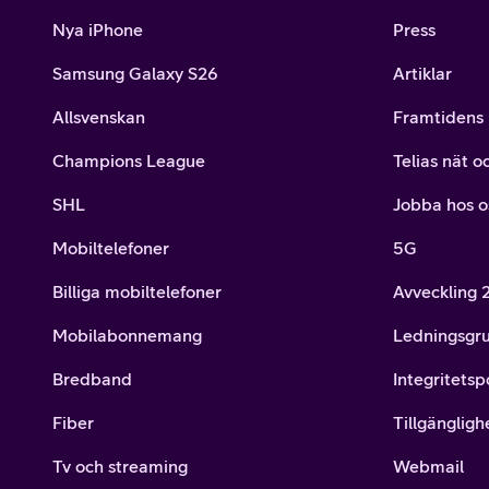
Nya iPhone
Press
Samsung Galaxy S26
Artiklar
Allsvenskan
Framtidens 
Champions League
Telias nät o
SHL
Jobba hos o
Mobiltelefoner
5G
Billiga mobiltelefoner
Avveckling
Mobilabonnemang
Ledningsgr
Bredband
Integritetsp
Fiber
Tillgängligh
Tv och streaming
Webmail