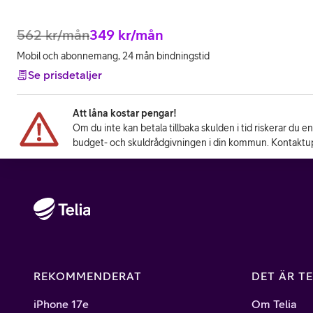
562
kr/mån
349
kr/mån
Mobil och abonnemang, 24 mån bindningstid
Se prisdetaljer
Att låna kostar pengar!
Om du inte kan betala tillbaka skulden i tid riskerar du e
budget- och skuldrådgivningen i din kommun. Kontaktup
REKOMMENDERAT
DET ÄR TE
iPhone 17e
Om Telia