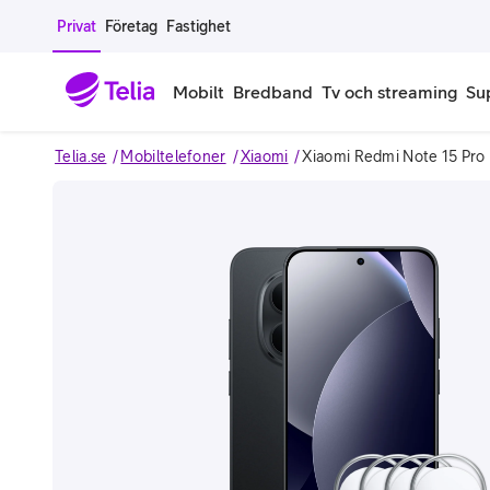
Gå till sidans innehåll
Privat
Företag
Fastighet
Mobilt
Bredband
Tv och streaming
Su
Telia.se
Mobiltelefoner
Xiaomi
Xiaomi Redmi Note 15 Pro
Mobiltelefoner
Mobilab
iPhone
Alla mobi
Image 1 of 7
Samsung Galaxy
Familjea
Google Pixel
Extra anv
Alla mobiltelefoner
Mobilabon
Begagnade mobiltelefoner