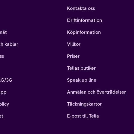
Kontakta oss
Driftinformation
nät
Köpinformation
ch kablar
Villkor
ss
Priser
Telias butiker
 2G/3G
Speak up line
upp
Anmälan och överträdelser
olicy
Täckningskartor
et
E-post till Telia