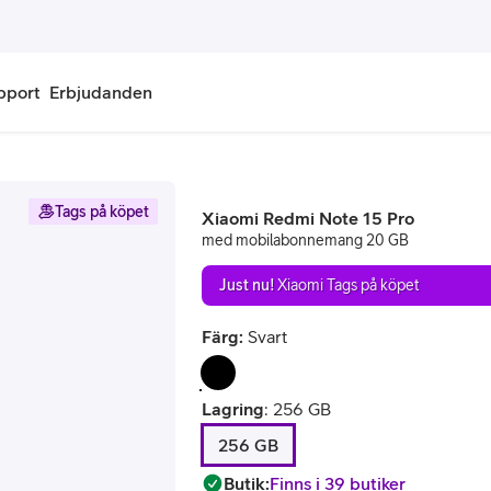
pport
Erbjudanden
onnemang
Kontantkort
Tags på köpet
Xiaomi Redmi Note 15 Pro
labonnemang
Köp kontantkort
med mobilabonnemang 20 GB
bonnemang
Ladda kontantkort
Just nu!
Xiaomi Tags på köpet
ändare
Laddningscheck
Färg:
Svart
nemang för pensionär
Registrera kontantkort
Lagring
:
256 GB
256 GB
Butik
:
Finns i 39 butiker