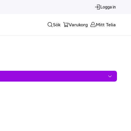
Logga in
Sök
Varukorg
Mitt Telia
Tjänster
Alla tjänster
Trygghet
Underhållning
Roaming – samtal och surf i utlandet