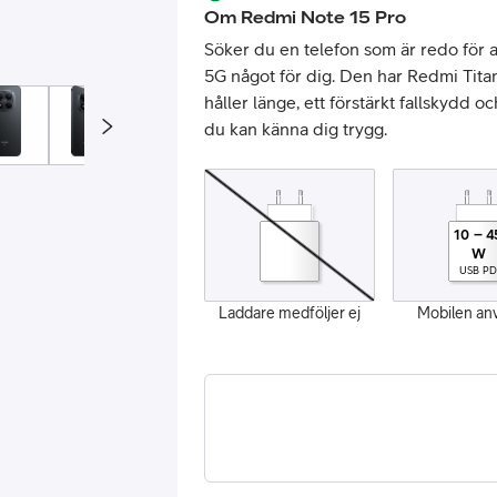
Om
Redmi Note 15 Pro
Söker du en telefon som är redo för 
5G något för dig. Den har Redmi Titan
håller länge, ett förstärkt fallskydd o
du kan känna dig trygg.
or
10
–
4
W
USB PD
plattor
Laddare medföljer ej
Mobilen an
attor