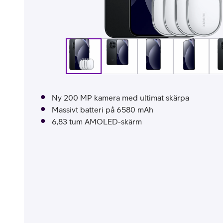
Billiga mobiltelefoner
Mobilskal
Laddare
Hörlurar
Ny 200 MP kamera med ultimat skärpa
Smartwatches
Surfplatt
Massivt batteri på 6580 mAh
6,83 tum AMOLED-skärm
Apple Watch
4G/5G Surf
Samsung Galaxy Watch
Wifi Surfpl
Alla smartwatches
Tillbehör