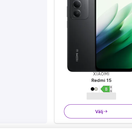
XIAOMI
,
1 695 kr
Redmi 15
Välj