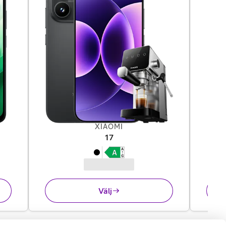
XIAOMI
,
12 995 kr
17
Välj