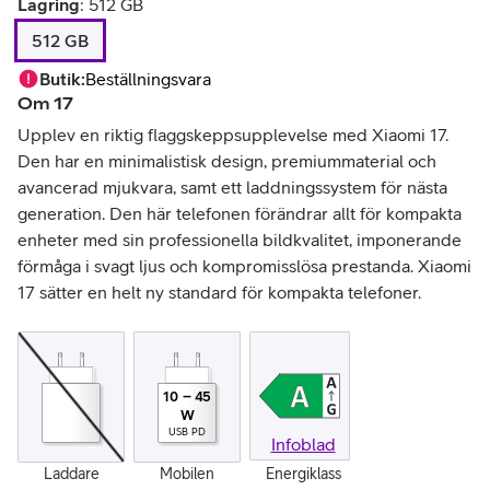
Lagring
:
512 GB
512 GB
Butik
:
Beställningsvara
Om
17
Upplev en riktig flaggskeppsupplevelse med Xiaomi 17.
Den har en minimalistisk design, premiummaterial och
avancerad mjukvara, samt ett laddningssystem för nästa
generation. Den här telefonen förändrar allt för kompakta
enheter med sin professionella bildkvalitet, imponerande
förmåga i svagt ljus och kompromisslösa prestanda. Xiaomi
17 sätter en helt ny standard för kompakta telefoner.
10
–
45
W
USB PD
Infoblad
Laddare
Mobilen
Energiklass