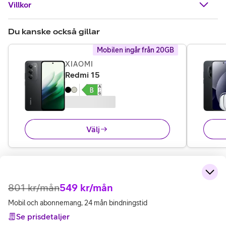
Villkor
Du kanske också gillar
Mobilen ingår från 20GB
XIAOMI
,
1 695 kr
Redmi 15
Välj
801
kr/mån
549
kr/mån
Mobil och abonnemang, 24 mån bindningstid
Se prisdetaljer