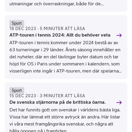
utmaningar och överraskningar, både för de
etablerade stjärnorna och de nya talangerna. Här är
en översikt över alla lopp i Formel 1 2024.
Sport
18 DEC 2023 · 5 MINUTER ATT LÄSA
ATP-touren i tennis 2024: Allt du behöver veta
ATP-touren i tennis kommer under 2024 bestå av av
63 turneringar i 29 länder. Årets säsong innehåller en
del nyheter, där en del tävlingar byter datum och tar
höjd för OS i Paris under sommaren i kalendern, som
visserligen inte ingår i ATP-touren, men där spelarna
ändå får rankingpoäng. En annan nyhet är att TV4 har
rättigheterna till samtliga ATP 1000, 500 och 250-
Sport
turneringar samt ATP Finals.
15 DEC 2023 · 3 MINUTER ATT LÄSA
De svenska stjärnorna på de brittiska öarna.
Det har funnits gott om svenskar i världens bästa liga.
Vissa har lämnat ett större avtryck än andra. Här listar
vi våra mest framgångsrika svenskar, och några att
hålla ögonen på i framtiden.