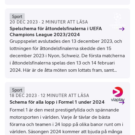
UEFA
Sport
20 DEC 2023 · 2 MINUTER ATT LÄSA
Spelschema för åttondelsfinalerna i UEFA
Champions League 2023/2024
Gruppspelet avslutades den 13 december 2023, och
lottningen för åttondelsfinalerna skedde den 15
december 2023 i Nyon, Schweiz. De första matcherna
i åttondelsfinalerna spelas den 13 och 14 februari
2024. Här är de åtta möten som lottats fram, samt
datum och tider för matcherna:
Chris Graythen/AFP/Ritzau Scanpix
Sport
18 DEC 2023 · 12 MINUTER ATT LÄSA
Schema för alla lopp i Formel 1 under 2024
Formel 1 är den mest prestigefyllda och spännande
motorsporten i världen. Varje år tävlar de bästa
förarna och teamen i 24 lopp på olika banor runt om i
världen. Säsongen 2024 kommer att bjuda på många