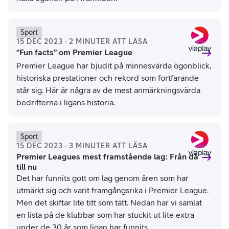
Hannah Mckay/Reuters/Ritzau Scanpix
Sport
15 DEC 2023 · 2 MINUTER ATT LÄSA
‘’Fun facts’’ om Premier League
Premier League har bjudit på minnesvärda ögonblick,
historiska prestationer och rekord som fortfarande
står sig. Här är några av de mest anmärkningsvärda
bedrifterna i ligans historia.
Neil Hall/EPA/Ritzau Scanpix
Sport
15 DEC 2023 · 3 MINUTER ATT LÄSA
Premier Leagues mest framstående lag: Från då
till nu
Det har funnits gott om lag genom åren som har
utmärkt sig och varit framgångsrika i Premier League.
Men det skiftar lite titt som tätt. Nedan har vi samlat
en lista på de klubbar som har stuckit ut lite extra
under de 30 år som ligan har funnits.