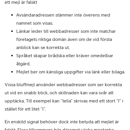
ett mejl är falskt
Avsändaradressen stämmer inte överens med 
namnet som visas.
Länkar leder till webbadresser som inte matchar 
företagets riktiga domän även om de vid första 
anblick kan se korrekta ut.
Språket skapar brådska eller kräver omedelbar 
åtgärd.
Mejlet ber om känsliga uppgifter via länk eller bilaga.
Vissa bluffmejl använder webbadresser som ser korrekta 
ut vid en snabb blick, och skillnaden kan vara svår att 
upptäcka. Till exempel kan ”telia” skrivas med ett stort ”I” i 
stället för ett litet ”l”.
En enskild signal behöver dock inte betyda att mejlet är 
falskt. Flera tillsammans bör däremot väcka misstanke.