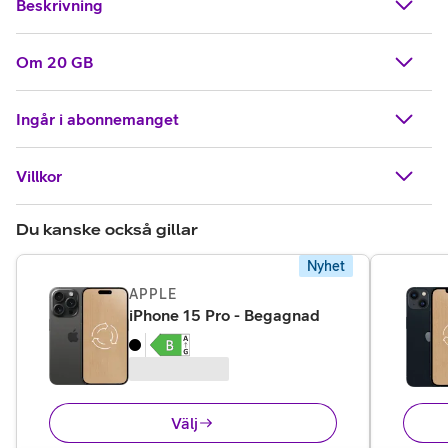
Beskrivning
Om 20 GB
Ingår i abonnemanget
Villkor
Du kanske också gillar
Nyhet
APPLE
,
6 395 kr
iPhone 15 Pro - Begagnad
Välj