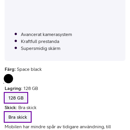
Avancerat kamerasystem
Kraftfull prestanda
Supersmidig skärm
Färg:
Space black
Lagring
:
128 GB
128 GB
Skick
:
Bra skick
Bra skick
Mobilen har mindre spår av tidigare användning, till