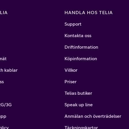
LIA
HANDLA HOS TELIA
Support
Kontakta oss
Driftinformation
nät
Köpinformation
ch kablar
Villkor
ss
Priser
Telias butiker
 2G/3G
Speak up line
upp
Anmälan och överträdelser
olicy
Täckningskartor