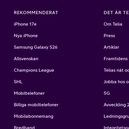
REKOMMENDERAT
DET ÄR TE
iPhone 17e
Om Telia
Nya iPhone
Press
Samsung Galaxy S26
Artiklar
Allsvenskan
Framtidens 
Champions League
Telias nät o
SHL
Jobba hos o
Mobiltelefoner
5G
Billiga mobiltelefoner
Avveckling
Mobilabonnemang
Ledningsgr
Bredband
Integritetsp