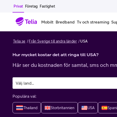
Gå till sidans innehåll
Privat
Företag
Fastighet
Mobilt
Bredband
Tv och streaming
Su
Telia.se
Från Sverige till andra länder
USA
Mobiltelefoner
Mobilab
iPhone
Hur mycket kostar det att ringa till USA?
Alla mobi
Här ser du kostnaden för samtal, sms och mms
Samsung Galaxy
Familjea
Google Pixel
Extra anv
Alla mobiltelefoner
Mobilabon
Populära val:
Begagnade mobiltelefoner
Thailand
Storbritannien
USA
Span