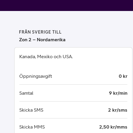
Billiga mobiltelefoner
Mobilskal
Laddare
FRÅN SVERIGE TILL
Zon 2 – Nordamerika
Hörlurar
Kanada, Mexiko och USA.
Smartwatches
Surfplatt
Öppningsavgift
0 kr
Apple Watch
4G/5G Surf
Samsung Galaxy Watch
Wifi Surfpl
Samtal
9 kr/min
Alla smartwatches
Tillbehör
Skicka SMS
2 kr/sms
Skicka MMS
2,50 kr/mms