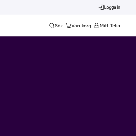
Logga in
Sök
Varukorg
Mitt Telia
Tjänster
Alla tjänster
Trygghet
Underhållning
Roaming – samtal och surf i utlandet