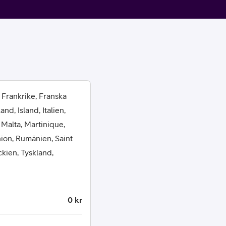
 Frankrike, Franska
or
d, Island, Italien,
 Malta, Martinique,
plattor
ion, Rumänien, Saint
ckien, Tyskland,
attor
0 kr