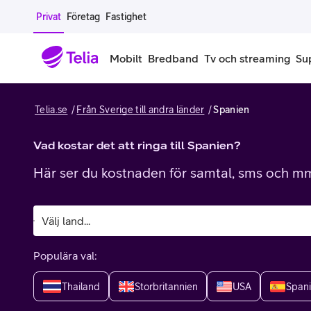
Gå till sidans innehåll
Privat
Företag
Fastighet
Mobilt
Bredband
Tv och streaming
Su
Telia.se
Från Sverige till andra länder
Spanien
Mobiltelefoner
Mobilab
iPhone
Vad kostar det att ringa till Spanien?
Alla mobi
Här ser du kostnaden för samtal, sms och mms
Samsung Galaxy
Familjea
Google Pixel
Extra anv
Alla mobiltelefoner
Mobilabon
Populära val:
Begagnade mobiltelefoner
Thailand
Storbritannien
USA
Span