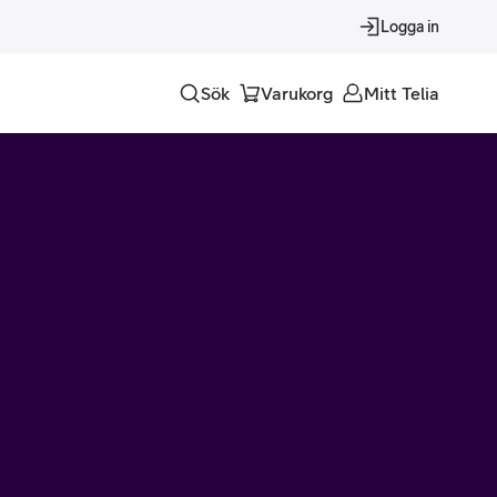
Logga in
Sök
Varukorg
Mitt Telia
Tjänster
Alla tjänster
Trygghet
Underhållning
Roaming – samtal och surf i utlandet