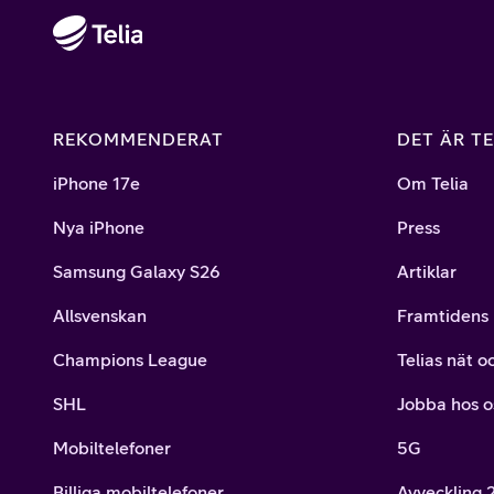
REKOMMENDERAT
DET ÄR TE
iPhone 17e
Om Telia
Nya iPhone
Press
Samsung Galaxy S26
Artiklar
Allsvenskan
Framtidens 
Champions League
Telias nät o
SHL
Jobba hos o
Mobiltelefoner
5G
Billiga mobiltelefoner
Avveckling