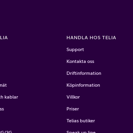
LIA
HANDLA HOS TELIA
Support
Kontakta oss
Driftinformation
nät
Köpinformation
ch kablar
Villkor
ss
Priser
Telias butiker
 2G/3G
Speak up line