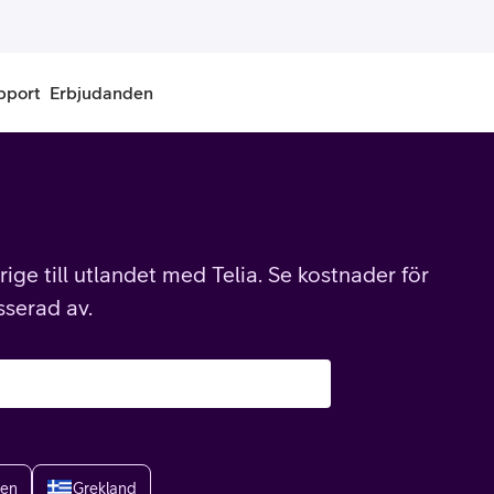
pport
Erbjudanden
onnemang
Kontantkort
labonnemang
Köp kontantkort
ige till utlandet med Telia. Se kostnader för
bonnemang
Ladda kontantkort
sserad av.
ändare
Laddningscheck
nemang för pensionär
Registrera kontantkort
ien
Grekland