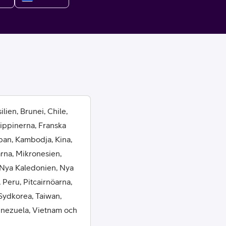
or
lien, Brunei, Chile,
lippinerna, Franska
plattor
pan, Kambodja, Kina,
arna, Mikronesien,
attor
 Nya Kaledonien, Nya
 Peru, Pitcairnöarna,
Sydkorea, Taiwan,
Venezuela, Vietnam och