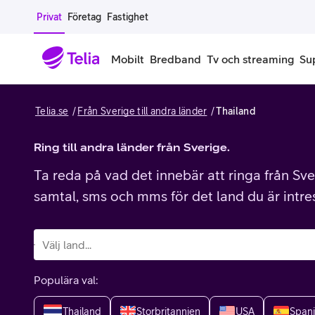
Gå till sidans innehåll
Privat
Företag
Fastighet
Mobilt
Bredband
Tv och streaming
Su
Telia.se
Från Sverige till andra länder
Thailand
Mobiltelefoner
Mobilab
iPhone
Ring till andra länder från Sverige.
Alla mobi
Ta reda på vad det innebär att ringa från Sver
Samsung Galaxy
Familjea
samtal, sms och mms för det land du är intre
Google Pixel
Extra anv
Alla mobiltelefoner
Mobilabon
Populära val:
Begagnade mobiltelefoner
Thailand
Storbritannien
USA
Span