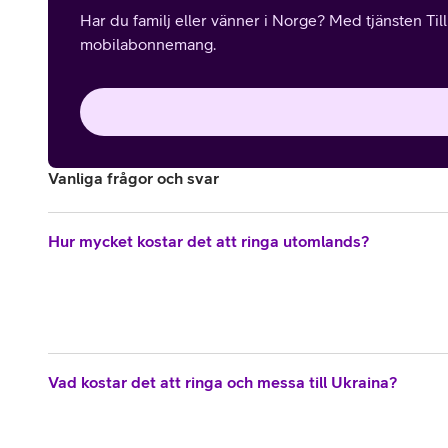
Har du familj eller vänner i Norge? Med tjänsten Til
mobilabonnemang.
Vanliga frågor och svar
Hur mycket kostar det att ringa utomlands?
Vad kostar det att ringa och messa till Ukraina?