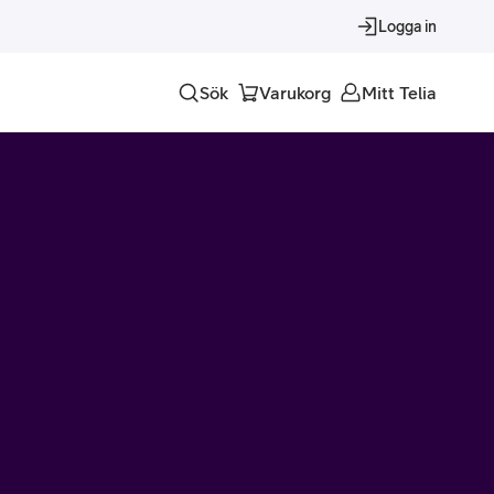
Logga in
Sök
Varukorg
Mitt Telia
Tjänster
Alla tjänster
Trygghet
Underhållning
Roaming – samtal och surf i utlandet