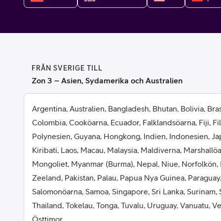
Billiga mobiltelefoner
Mobilskal
Laddare
FRÅN SVERIGE TILL
Hörlurar
Zon 3 – Asien, Sydamerika och Australien
Smartwatches
Surfplatt
Argentina, Australien, Bangladesh, Bhutan, Bolivia, Brasi
Colombia, Cooköarna, Ecuador, Falklandsöarna, Fiji, Fi
Apple Watch
4G/5G Surf
Polynesien, Guyana, Hongkong, Indien, Indonesien, Ja
Kiribati, Laos, Macau, Malaysia, Maldiverna, Marshallö
Samsung Galaxy Watch
Wifi Surfpl
Mongoliet, Myanmar (Burma), Nepal, Niue, Norfolkön,
Alla smartwatches
Tillbehör
Zeeland, Pakistan, Palau, Papua Nya Guinea, Paraguay,
Salomonöarna, Samoa, Singapore, Sri Lanka, Surinam, 
Thailand, Tokelau, Tonga, Tuvalu, Uruguay, Vanuatu, 
Östtimor.