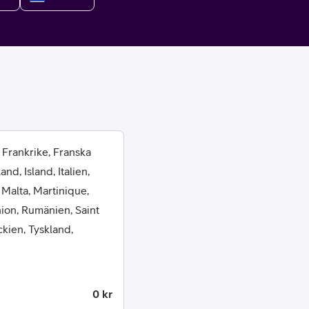
or
 Frankrike, Franska
d, Island, Italien,
plattor
 Malta, Martinique,
ion, Rumänien, Saint
attor
ckien, Tyskland,
0 kr