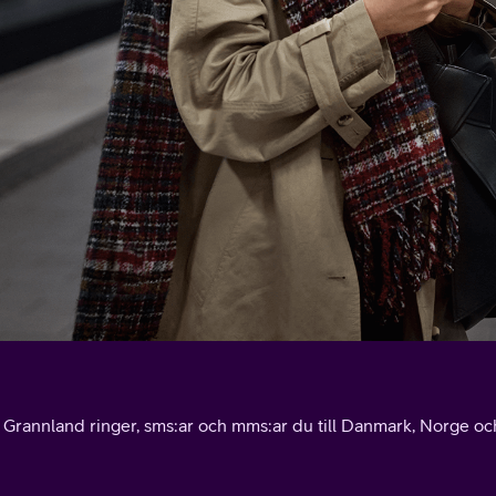
l Grannland ringer, sms:ar och mms:ar du till Danmark, Norge och 