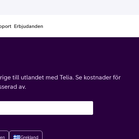
pport
Erbjudanden
onnemang
Kontantkort
labonnemang
Köp kontantkort
ige till utlandet med Telia. Se kostnader för
bonnemang
Ladda kontantkort
sserad av.
ändare
Laddningscheck
nemang för pensionär
Registrera kontantkort
ien
Grekland