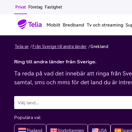
Gå till sidans innehåll
Privat
Företag
Fastighet
Mobilt
Bredband
Tv och streaming
Su
Telia.se
Från Sverige till andra länder
Grekland
Mobiltelefoner
Mobilab
iPhone
Ring till andra länder från Sverige.
Alla mobi
Ta reda på vad det innebär att ringa från Sver
Samsung Galaxy
Familjea
samtal, sms och mms för det land du är intre
Google Pixel
Extra anv
Alla mobiltelefoner
Mobilabon
Populära val:
Begagnade mobiltelefoner
Thailand
Storbritannien
USA
Span