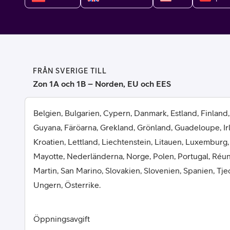
Billiga mobiltelefoner
Mobilskal
Laddare
FRÅN SVERIGE TILL
Hörlurar
Zon 1A och 1B – Norden, EU och EES
Smartwatches
Surfplatt
Belgien, Bulgarien, Cypern, Danmark, Estland, Finland,
Guyana, Färöarna, Grekland, Grönland, Guadeloupe, Irlan
Apple Watch
4G/5G Surf
Kroatien, Lettland, Liechtenstein, Litauen, Luxemburg,
Mayotte, Nederländerna, Norge, Polen, Portugal, Réun
Samsung Galaxy Watch
Wifi Surfpl
Martin, San Marino, Slovakien, Slovenien, Spanien, Tje
Alla smartwatches
Tillbehör
Ungern, Österrike.
Öppningsavgift