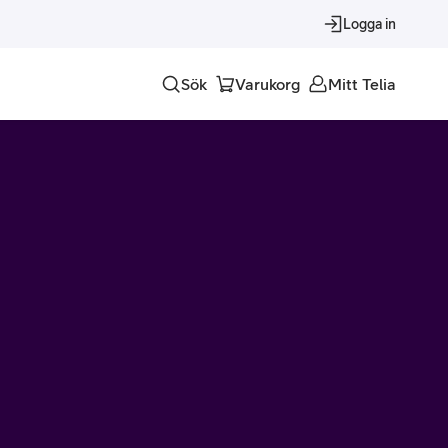
Logga in
Sök
Varukorg
Mitt Telia
Tjänster
Alla tjänster
Trygghet
Underhållning
Roaming – samtal och surf i utlandet