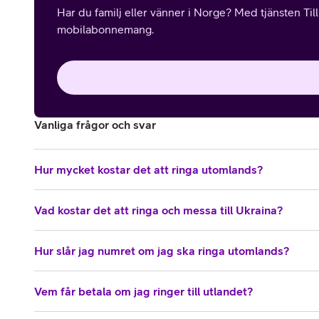
Har du familj eller vänner i Norge? Med tjänsten Til
mobilabonnemang.
Vanliga frågor och svar
Hur mycket kostar det att ringa utomlands?
Vad kostar det att ringa och messa till Ukraina?
Hur slår jag numret om jag ska ringa utomlands?
Vem får betala om jag ringer till utlandet?