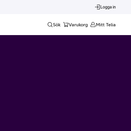
Logga in
Sök
Varukorg
Mitt Telia
Tjänster
Alla tjänster
Trygghet
Underhållning
Roaming – samtal och surf i utlandet