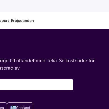
pport
Erbjudanden
onnemang
Kontantkort
labonnemang
Köp kontantkort
ige till utlandet med Telia. Se kostnader för
bonnemang
Ladda kontantkort
sserad av.
ändare
Laddningscheck
nemang för pensionär
Registrera kontantkort
ien
Grekland