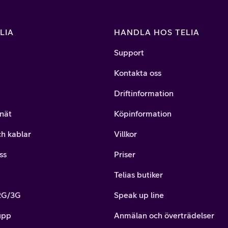
LIA
HANDLA HOS TELIA
Support
Kontakta oss
Driftinformation
nät
Köpinformation
ch kablar
Villkor
ss
Priser
Telias butiker
 2G/3G
Speak up line
upp
Anmälan och överträdelser