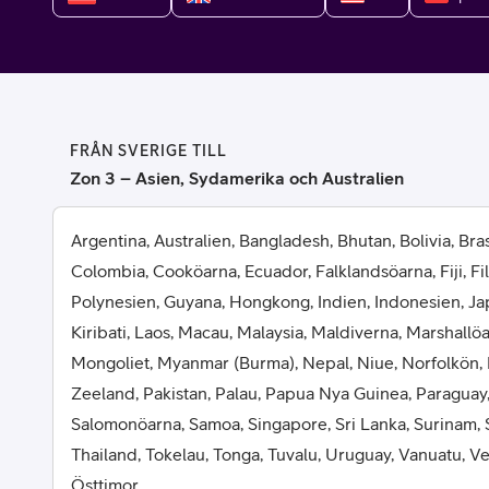
Billiga mobiltelefoner
Mobilskal
Laddare
FRÅN SVERIGE TILL
Hörlurar
Zon 3 – Asien, Sydamerika och Australien
Smartwatches
Surfplatt
Argentina, Australien, Bangladesh, Bhutan, Bolivia, Brasi
Colombia, Cooköarna, Ecuador, Falklandsöarna, Fiji, Fi
Apple Watch
4G/5G Surf
Polynesien, Guyana, Hongkong, Indien, Indonesien, Ja
Kiribati, Laos, Macau, Malaysia, Maldiverna, Marshallö
Samsung Galaxy Watch
Wifi Surfpl
Mongoliet, Myanmar (Burma), Nepal, Niue, Norfolkön,
Alla smartwatches
Tillbehör
Zeeland, Pakistan, Palau, Papua Nya Guinea, Paraguay,
Salomonöarna, Samoa, Singapore, Sri Lanka, Surinam, 
Thailand, Tokelau, Tonga, Tuvalu, Uruguay, Vanuatu, 
Östtimor.