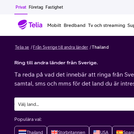
Gå till sidans innehåll
Privat
Företag
Fastighet
Mobilt
Bredband
Tv och streaming
Su
Telia.se
Från Sverige till andra länder
Thailand
Mobiltelefoner
Mobilab
iPhone
Ring till andra länder från Sverige.
Alla mobi
Ta reda på vad det innebär att ringa från Sver
Samsung Galaxy
Familjea
samtal, sms och mms för det land du är intre
Google Pixel
Extra anv
Alla mobiltelefoner
Mobilabon
Populära val:
Begagnade mobiltelefoner
Thailand
Storbritannien
USA
Span