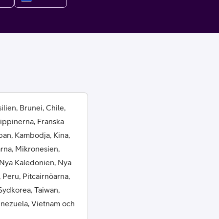
or
lien, Brunei, Chile,
lippinerna, Franska
plattor
pan, Kambodja, Kina,
arna, Mikronesien,
attor
 Nya Kaledonien, Nya
 Peru, Pitcairnöarna,
Sydkorea, Taiwan,
Venezuela, Vietnam och