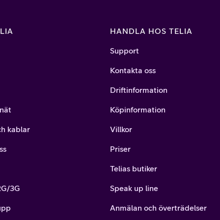
LIA
HANDLA HOS TELIA
Support
Kontakta oss
Driftinformation
nät
Köpinformation
ch kablar
Villkor
ss
Priser
Telias butiker
 2G/3G
Speak up line
upp
Anmälan och överträdelser