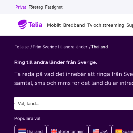
Gå till sidans innehåll
Privat
Företag
Fastighet
Mobilt
Bredband
Tv och streaming
Su
Telia.se
Från Sverige till andra länder
Thailand
Mobiltelefoner
Mobilab
iPhone
Ring till andra länder från Sverige.
Alla mobi
Ta reda på vad det innebär att ringa från Sver
Samsung Galaxy
Familjea
samtal, sms och mms för det land du är intre
Google Pixel
Extra anv
Alla mobiltelefoner
Mobilabon
Populära val:
Begagnade mobiltelefoner
Thailand
Storbritannien
USA
Span