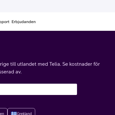
pport
Erbjudanden
onnemang
Kontantkort
labonnemang
Köp kontantkort
ige till utlandet med Telia. Se kostnader för
bonnemang
Ladda kontantkort
sserad av.
ändare
Laddningscheck
nemang för pensionär
Registrera kontantkort
ien
Grekland