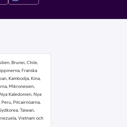
or
lien, Brunei, Chile,
lippinerna, Franska
plattor
pan, Kambodja, Kina,
arna, Mikronesien,
attor
 Nya Kaledonien, Nya
 Peru, Pitcairnöarna,
Sydkorea, Taiwan,
Venezuela, Vietnam och