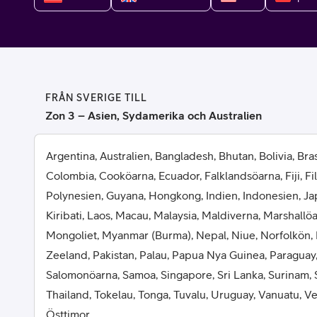
Billiga mobiltelefoner
Mobilskal
Laddare
FRÅN SVERIGE TILL
Hörlurar
Zon 3 – Asien, Sydamerika och Australien
Smartwatches
Surfplatt
Argentina, Australien, Bangladesh, Bhutan, Bolivia, Brasi
Colombia, Cooköarna, Ecuador, Falklandsöarna, Fiji, Fi
Apple Watch
4G/5G Surf
Polynesien, Guyana, Hongkong, Indien, Indonesien, Ja
Kiribati, Laos, Macau, Malaysia, Maldiverna, Marshallö
Samsung Galaxy Watch
Wifi Surfpl
Mongoliet, Myanmar (Burma), Nepal, Niue, Norfolkön,
Alla smartwatches
Tillbehör
Zeeland, Pakistan, Palau, Papua Nya Guinea, Paraguay,
Salomonöarna, Samoa, Singapore, Sri Lanka, Surinam, 
Thailand, Tokelau, Tonga, Tuvalu, Uruguay, Vanuatu, 
Östtimor.