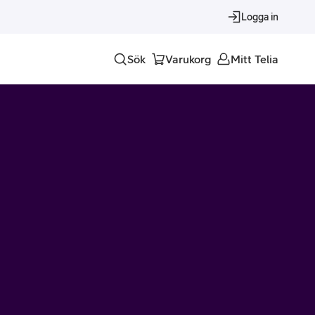
Logga in
Sök
Varukorg
Mitt Telia
Tjänster
Alla tjänster
Trygghet
Underhållning
Roaming – samtal och surf i utlandet