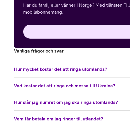
Har du familj eller vänner i Norge? Med tjänsten Til
mobilabonnemang.
Vanliga frågor och svar
Hur mycket kostar det att ringa utomlands?
Vad kostar det att ringa och messa till Ukraina?
Hur slår jag numret om jag ska ringa utomlands?
Vem får betala om jag ringer till utlandet?