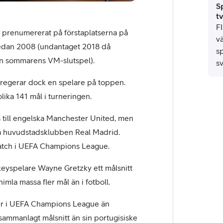
S
tv
F
 prenumererat på förstaplatserna på
v
 sedan 2008 (undantaget 2018 då
s
den sommarens VM-slutspel).
sv
 regerar dock en spelare på toppen.
lika 141 mål i turneringen.
s till engelska Manchester United, men
ska huvudstadsklubben Real Madrid.
 match i UEFA Champions League.
eyspelare Wayne Gretzky ett målsnitt
imla massa fler mål än i fotboll.
her i UEFA Champions League än
 sammanlagt målsnitt än sin portugisiske