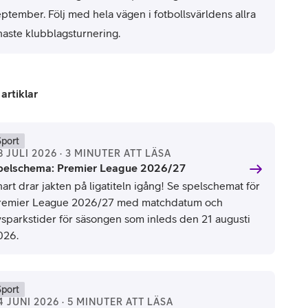
eptember. Följ med
hela
vägen i fotbollsvärldens allra
inaste
klubblagsturnering.
 artiklar
Sport
8 JULI 2026 · 3 MINUTER ATT LÄSA
pelschema: Premier League 2026/27
art drar jakten på ligatiteln igång! Se spelschemat för
remier League 2026/27 med matchdatum och
vsparkstider för säsongen som inleds den 21 augusti
026.
Sport
4 JUNI 2026 · 5 MINUTER ATT LÄSA