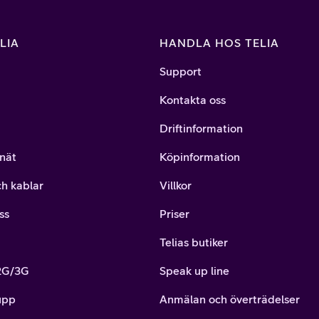
LIA
HANDLA HOS TELIA
Support
Kontakta oss
Driftinformation
nät
Köpinformation
ch kablar
Villkor
ss
Priser
Telias butiker
 2G/3G
Speak up line
upp
Anmälan och överträdelser