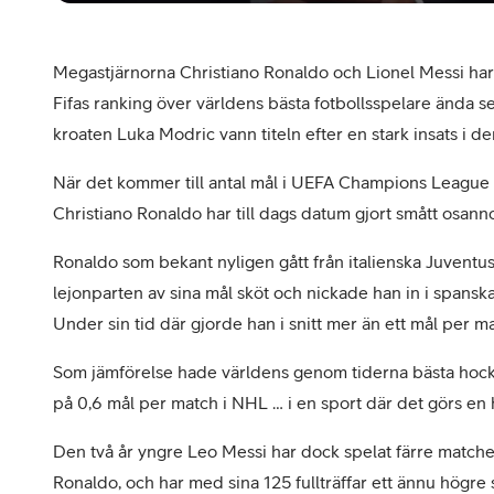
Megastjärnorna Christiano Ronaldo och Lionel Messi har
Fifas ranking över världens bästa fotbollsspelare ända
kroaten Luka Modric vann titeln efter en stark insats i 
När det kommer till antal mål i UEFA Champions League
Christiano Ronaldo har till dags datum gjort smått osanno
Ronaldo som bekant nyligen gått från italienska Juventu
lejonparten av sina mål sköt och nickade han in i span
Under sin tid där gjorde han i snitt mer än ett mål per
Som jämförelse hade världens genom tiderna bästa hock
på 0,6 mål per match i NHL … i en sport där det görs en h
Den två år yngre Leo Messi har dock spelat färre matc
Ronaldo, och har med sina 125 fullträffar ett ännu högre