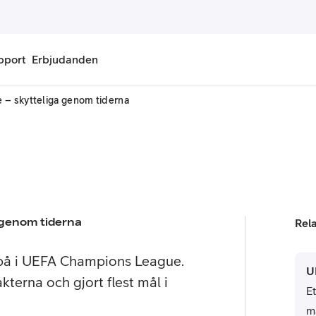
pport
Erbjudanden
 – skytteliga genom tiderna
onnemang
Kontantkort
labonnemang
Köp kontantkort
bonnemang
Ladda kontantkort
ändare
Laddningscheck
 genom tiderna
Rel
nemang för pensionär
Registrera kontantkort
 på i UEFA Champions League.
U
kterna och gjort flest mål i
E
m