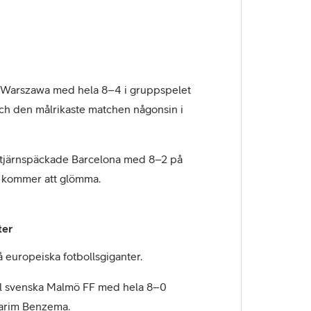
a Warszawa med hela 8–4 i gruppspelet
ch den målrikaste matchen någonsin i
stjärnspäckade Barcelona med 8–2 på
nt kommer att glömma.
ter
å europeiska fotbollsgiganter.
l svenska Malmö FF med hela 8–0
 Karim Benzema.