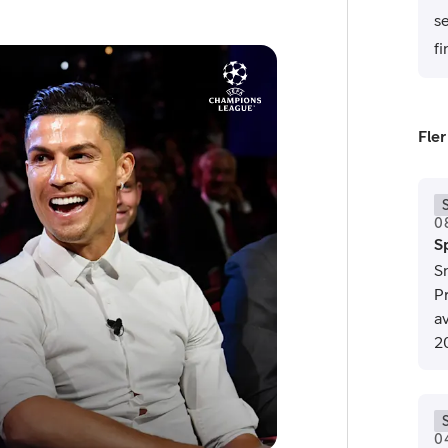
s
f
Fler
or
0
S
plattor
Sn
P
attor
a
2
0