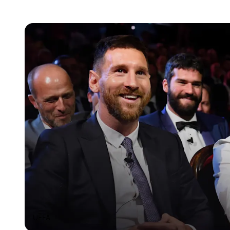
Billiga mobiltelefoner
Mobilskal
Laddare
Hörlurar
Smartwatches
Surfplatt
Apple Watch
4G/5G Surf
Samsung Galaxy Watch
Wifi Surfpl
Alla smartwatches
Tillbehör
UEFA