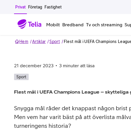
Gå till sidans innehåll
Privat
Företag
Fastighet
Mobilt
Bredband
Tv och streaming
Su
Hem
Artiklar
Sport
Flest mål i UEFA Champions League
Mobiltelefoner
Mobilab
iPhone
Alla mobi
21 december 2023
3
minuter att läsa
Samsung Galaxy
Familjea
Sport
Google Pixel
Extra anv
Flest mål i UEFA Champions League – skytteliga
Alla mobiltelefoner
Mobilabon
Snygga mål råder det knappast någon brist
Men vem har varit bäst på att överlista målva
Begagnade mobiltelefoner
turneringens historia?