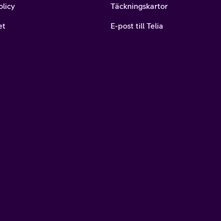
olicy
Täckningskartor
et
E-post till Telia