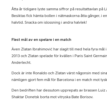
Åtta år tidigare lyste samma siffror på resultattavlan på 
Besiktas fick hämta bollen i nätmaskorna åtta gånger, i e
halvtid. Snacka om islossning i andra halvlek!
Flest mål av en spelare i en match
Även Zlatan Ibrahimović har slagit till med hela fyra må
2013 och Zlatan spelade för kvällen i Paris Saint Germain
Anderlecht.
Dock är inte Ronaldo och Zlatan värst någonsin med sina fy
nämligen gjort fem mål för Barcelona i en match mot tys
Den bedriften har dessutom upprepats av brassen Luiz 
Shaktar Donetsk borta mot vitryska Bate Borisov.