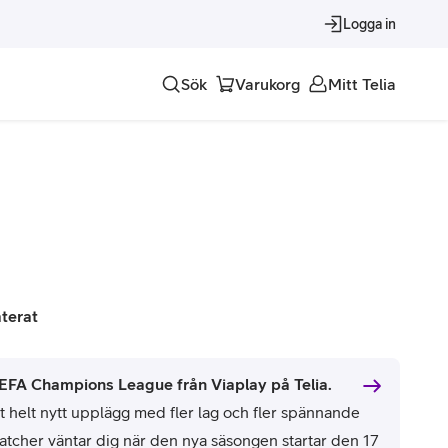
Logga in
Sök
Varukorg
Mitt Telia
Tjänster
Alla tjänster
Trygghet
Underhållning
aterat
Roaming – samtal och surf i utlandet
EFA Champions League från Viaplay på Telia.
tt helt nytt upplägg med fler lag och fler spännande
atcher väntar dig när den nya säsongen startar den 17