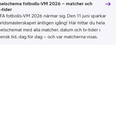
pelschema fotbolls‑VM 2026 – matcher och
‑tider
IFA fotbolls‑VM 2026 närmar sig. Den 11 juni sparkar
ärldsmästerskapet äntligen igång! Här hittar du hela
pelschemat med alla matcher, datum och tv‑tider i
ensk tid, dag för dag – och var matcherna visas.