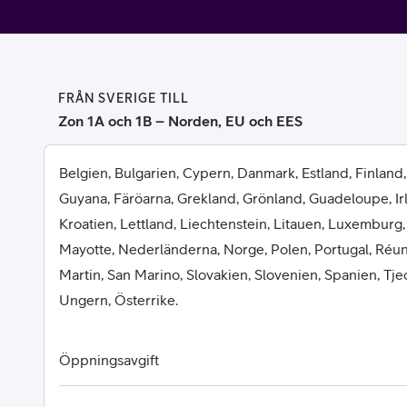
Billiga mobiltelefoner
Mobilskal
Laddare
FRÅN SVERIGE TILL
Zon 1A och 1B – Norden, EU och EES
Hörlurar
Belgien, Bulgarien, Cypern, Danmark, Estland, Finland,
Smartwatches
Surfplatt
Guyana, Färöarna, Grekland, Grönland, Guadeloupe, Irlan
Kroatien, Lettland, Liechtenstein, Litauen, Luxemburg,
Apple Watch
4G/5G Surf
Mayotte, Nederländerna, Norge, Polen, Portugal, Réun
Martin, San Marino, Slovakien, Slovenien, Spanien, Tje
Samsung Galaxy Watch
Wifi Surfpl
Ungern, Österrike.
Alla smartwatches
Tillbehör
Öppningsavgift