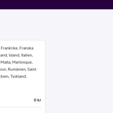
 Frankrike, Franska
or
d, Island, Italien,
 Malta, Martinique,
plattor
ion, Rumänien, Saint
ckien, Tyskland,
attor
0 kr