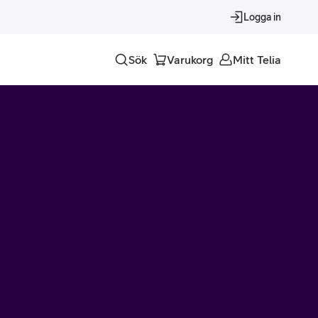
Logga in
Sök
Varukorg
Mitt Telia
Tjänster
Alla tjänster
Trygghet
Underhållning
Roaming – samtal och surf i utlandet