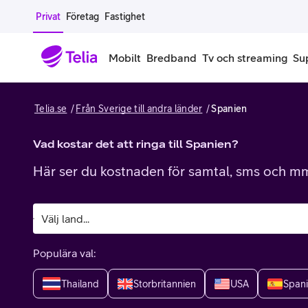
Gå till sidans innehåll
Privat
Företag
Fastighet
Mobilt
Bredband
Tv och streaming
Su
Telia.se
Från Sverige till andra länder
Spanien
Mobiltelefoner
Mobilab
iPhone
Vad kostar det att ringa till Spanien?
Alla mobi
Här ser du kostnaden för samtal, sms och mms
Samsung Galaxy
Familjea
Google Pixel
Extra anv
Alla mobiltelefoner
Mobilabon
Populära val:
Begagnade mobiltelefoner
Thailand
Storbritannien
USA
Span