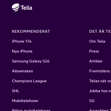
REKOMMENDERAT
DET ÄR TE
iPhone 17e
Om Telia
Nya iPhone
Press
Samsung Galaxy S26
Artiklar
Allsvenskan
Framtidens 
Champions League
Telias nät o
SHL
Jobba hos o
Mobiltelefoner
5G
Billiga mobiltelefoner
Avveckling