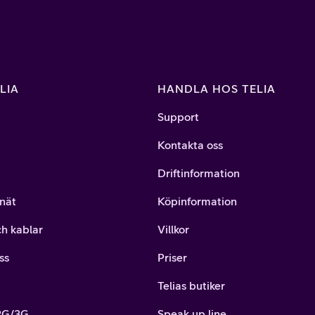
LIA
HANDLA HOS TELIA
Support
Kontakta oss
Driftinformation
nät
Köpinformation
ch kablar
Villkor
ss
Priser
Telias butiker
 2G/3G
Speak up line