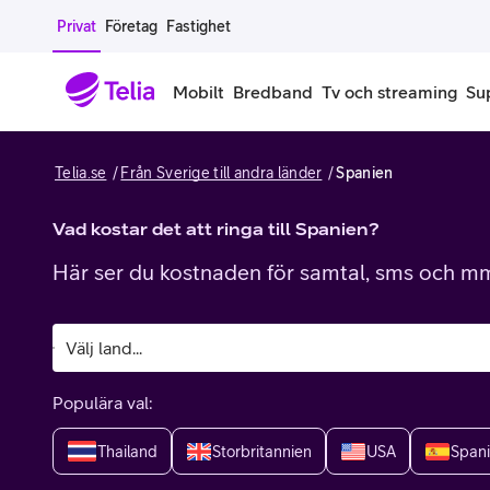
Gå till sidans innehåll
Privat
Företag
Fastighet
Mobilt
Bredband
Tv och streaming
Su
Telia.se
Från Sverige till andra länder
Spanien
Mobiltelefoner
Mobilab
iPhone
Vad kostar det att ringa till Spanien?
Alla mobi
Här ser du kostnaden för samtal, sms och mms
Samsung Galaxy
Familjea
Google Pixel
Extra anv
Alla mobiltelefoner
Mobilabon
Populära val:
Begagnade mobiltelefoner
Thailand
Storbritannien
USA
Span