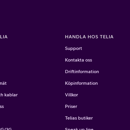
LIA
HANDLA HOS TELIA
Support
Kontakta oss
Driftinformation
nät
Köpinformation
ch kablar
Villkor
ss
Priser
Telias butiker
 2G/3G
Speak up line