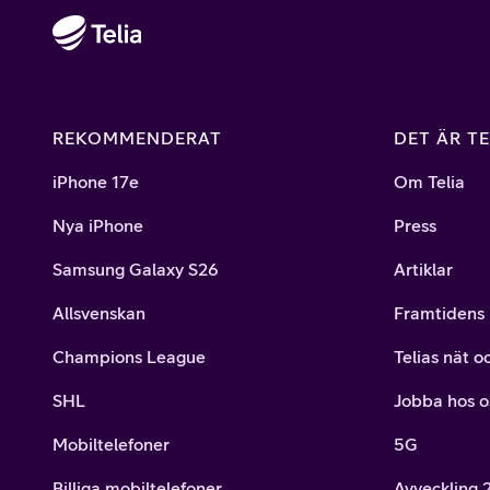
REKOMMENDERAT
DET ÄR TE
iPhone 17e
Om Telia
Nya iPhone
Press
Samsung Galaxy S26
Artiklar
Allsvenskan
Framtidens 
Champions League
Telias nät o
SHL
Jobba hos o
Mobiltelefoner
5G
Billiga mobiltelefoner
Avveckling