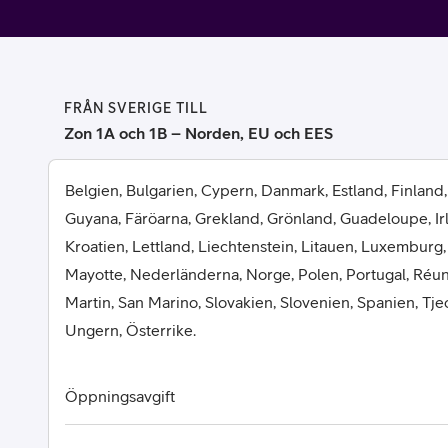
Billiga mobiltelefoner
Mobilskal
Laddare
FRÅN SVERIGE TILL
Zon 1A och 1B – Norden, EU och EES
Hörlurar
Belgien, Bulgarien, Cypern, Danmark, Estland, Finland,
Smartwatches
Surfplatt
Guyana, Färöarna, Grekland, Grönland, Guadeloupe, Irlan
Kroatien, Lettland, Liechtenstein, Litauen, Luxemburg,
Apple Watch
4G/5G Surf
Mayotte, Nederländerna, Norge, Polen, Portugal, Réun
Martin, San Marino, Slovakien, Slovenien, Spanien, Tje
Samsung Galaxy Watch
Wifi Surfpl
Ungern, Österrike.
Alla smartwatches
Tillbehör
Öppningsavgift