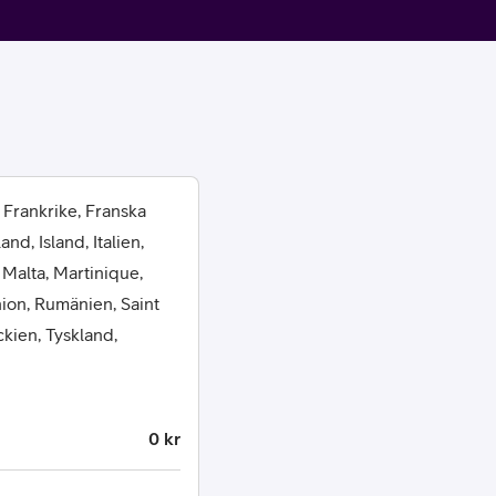
 Frankrike, Franska
or
d, Island, Italien,
 Malta, Martinique,
plattor
ion, Rumänien, Saint
ckien, Tyskland,
attor
0 kr