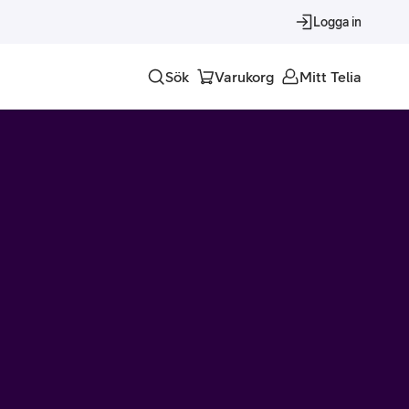
Logga in
Sök
Varukorg
Mitt Telia
Tjänster
Alla tjänster
Trygghet
Underhållning
Roaming – samtal och surf i utlandet