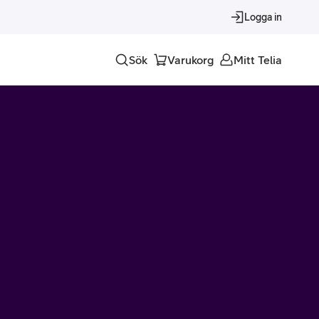
Logga in
Sök
Varukorg
Mitt Telia
Tjänster
Alla tjänster
Trygghet
Underhållning
Roaming – samtal och surf i utlandet