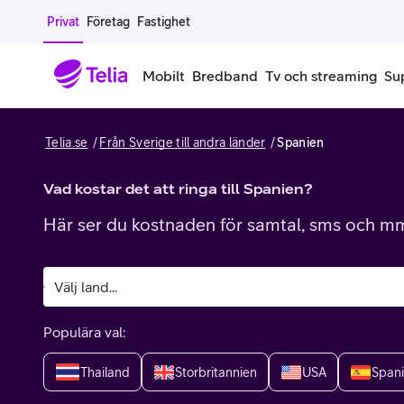
Gå till sidans innehåll
Privat
Företag
Fastighet
Mobilt
Bredband
Tv och streaming
Su
Telia.se
Från Sverige till andra länder
Spanien
Mobiltelefoner
Mobilab
iPhone
Vad kostar det att ringa till Spanien?
Alla mobi
Här ser du kostnaden för samtal, sms och mms
Samsung Galaxy
Familjea
Google Pixel
Extra anv
Alla mobiltelefoner
Mobilabon
Populära val:
Begagnade mobiltelefoner
Thailand
Storbritannien
USA
Span