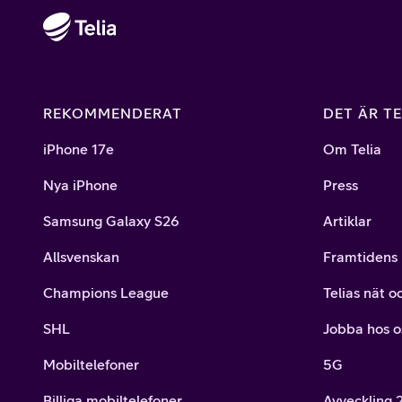
REKOMMENDERAT
DET ÄR TE
iPhone 17e
Om Telia
Nya iPhone
Press
Samsung Galaxy S26
Artiklar
Allsvenskan
Framtidens 
Champions League
Telias nät o
SHL
Jobba hos o
Mobiltelefoner
5G
Billiga mobiltelefoner
Avveckling