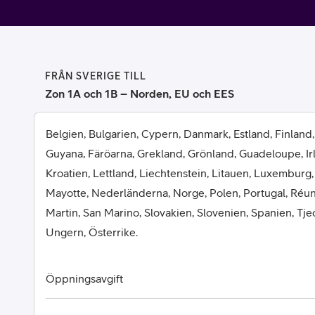
Billiga mobiltelefoner
Mobilskal
Laddare
FRÅN SVERIGE TILL
Zon 1A och 1B – Norden, EU och EES
Hörlurar
Belgien, Bulgarien, Cypern, Danmark, Estland, Finland,
Smartwatches
Surfplatt
Guyana, Färöarna, Grekland, Grönland, Guadeloupe, Irlan
Kroatien, Lettland, Liechtenstein, Litauen, Luxemburg,
Apple Watch
4G/5G Surf
Mayotte, Nederländerna, Norge, Polen, Portugal, Réun
Martin, San Marino, Slovakien, Slovenien, Spanien, Tje
Samsung Galaxy Watch
Wifi Surfpl
Ungern, Österrike.
Alla smartwatches
Tillbehör
Öppningsavgift