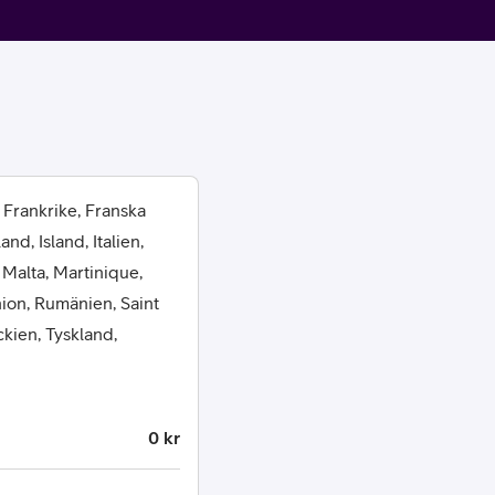
 Frankrike, Franska
or
d, Island, Italien,
 Malta, Martinique,
plattor
ion, Rumänien, Saint
ckien, Tyskland,
attor
0 kr