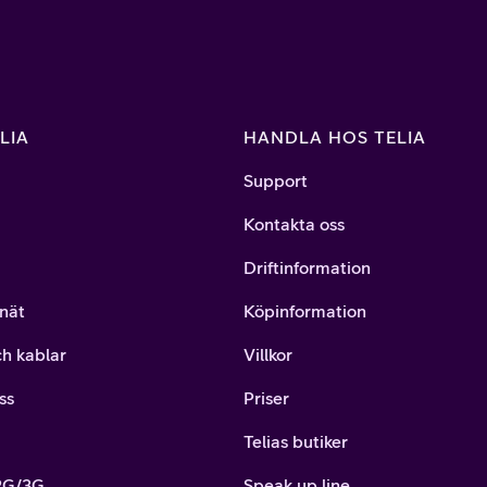
LIA
HANDLA HOS TELIA
Support
Kontakta oss
Driftinformation
nät
Köpinformation
ch kablar
Villkor
ss
Priser
Telias butiker
 2G/3G
Speak up line