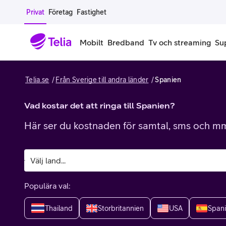
Gå till sidans innehåll
Privat
Företag
Fastighet
Mobilt
Bredband
Tv och streaming
Su
Telia.se
Från Sverige till andra länder
Spanien
Mobiltelefoner
Mobilab
iPhone
Vad kostar det att ringa till Spanien?
Alla mobi
Här ser du kostnaden för samtal, sms och mms
Samsung Galaxy
Familjea
Google Pixel
Extra anv
Alla mobiltelefoner
Mobilabon
Populära val:
Begagnade mobiltelefoner
Thailand
Storbritannien
USA
Span