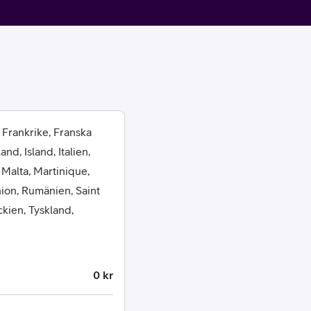
 Frankrike, Franska
or
d, Island, Italien,
 Malta, Martinique,
plattor
ion, Rumänien, Saint
ckien, Tyskland,
attor
0 kr