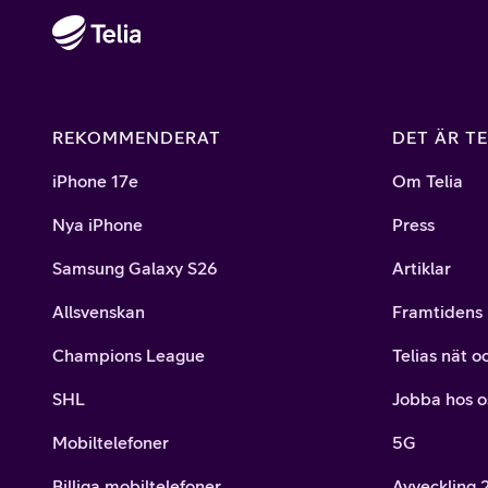
REKOMMENDERAT
DET ÄR TE
iPhone 17e
Om Telia
Nya iPhone
Press
Samsung Galaxy S26
Artiklar
Allsvenskan
Framtidens 
Champions League
Telias nät o
SHL
Jobba hos o
Mobiltelefoner
5G
Billiga mobiltelefoner
Avveckling