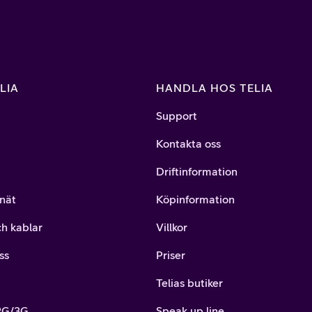
LIA
HANDLA HOS TELIA
Support
Kontakta oss
Driftinformation
nät
Köpinformation
ch kablar
Villkor
ss
Priser
Telias butiker
 2G/3G
Speak up line