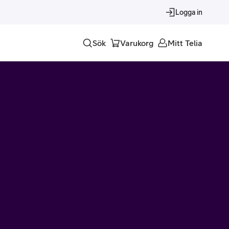
Logga in
Sök
Varukorg
Mitt Telia
Tjänster
Alla tjänster
Trygghet
Underhållning
Roaming – samtal och surf i utlandet