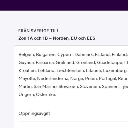
Billiga mobiltelefoner
Mobilskal
Laddare
FRÅN SVERIGE TILL
Zon 1A och 1B – Norden, EU och EES
Hörlurar
Belgien, Bulgarien, Cypern, Danmark, Estland, Finland,
Smartwatches
Surfplatt
Guyana, Färöarna, Grekland, Grönland, Guadeloupe, Irlan
Kroatien, Lettland, Liechtenstein, Litauen, Luxemburg,
Apple Watch
4G/5G Surf
Mayotte, Nederländerna, Norge, Polen, Portugal, Réun
Martin, San Marino, Slovakien, Slovenien, Spanien, Tje
Samsung Galaxy Watch
Wifi Surfpl
Ungern, Österrike.
Alla smartwatches
Tillbehör
Öppningsavgift