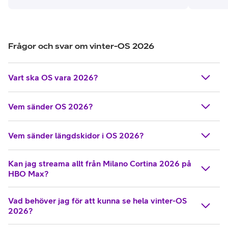
deltog ett fåtal nationer i ett begränsat antal grenar. Idag är
för en e
spelen ett globalt fenomen som förvandlar världen till en
sporten 
arena där vintersport står i centrum – med miljarder tittare
och tusentals deltagare. Idrotterna som ingår i Olympiska
Frågor och svar om vinter-OS 2026
vinterspelen måste utövas på snö eller is och vara
etablerade i minst tre av fem världsdelar.
Vart ska OS vara 2026?
Vem sänder OS 2026?
Vem sänder längdskidor i OS 2026?
Kan jag streama allt från Milano Cortina 2026 på
HBO Max?
Vad behöver jag för att kunna se hela vinter-OS
2026?