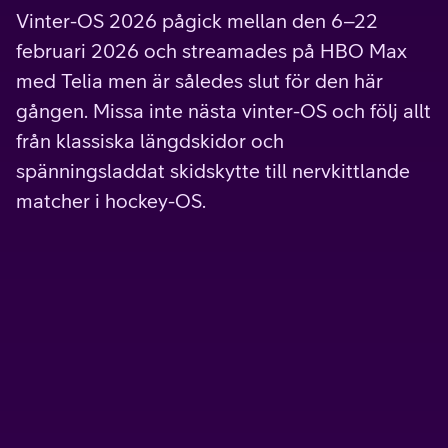
Vinter-OS 2026 pågick mellan den 6–22
februari 2026 och streamades på HBO Max
med Telia men är således slut för den här
gången. Missa inte nästa vinter-OS och följ allt
från klassiska längdskidor och
spänningsladdat skidskytte till nervkittlande
matcher i hockey-OS.
Kampanj
Tv Mycket
Vårt största paket är fyllt till bredden med allt
familjen kan tänkas behöva – och lite till.
Matcher