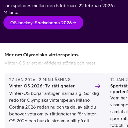
som spelades mellan den 5 februari–22 februari 2026 i
Milano.
OS-hockey: Spelschema 2026
Mer om Olympiska vinterspelen.
Vinter-OS är ett av världens största och mest
prestigefyllda sportevenemang och arrangeras vart fjärde
år av Internationella Olympiska Kommittén (IOK). Spelen
27 JAN 2026 · 2 MIN LÄSNING
12 JAN 
samlar de främsta vinteridrottare från över 90 länder för
Vinter-OS 2026: Tv-rättigheter
Sporträt
att tävla om medaljer, ära och nationell stolthet i discipliner
sporten
Vinter-OS börjar äntligen närma sig! Gör dig
på snö och is. Bland de mest populära grenarna finns alpin
Vem har 
redo för Olympiska vinterspelen Milano
skidåkning, längdskidåkning, ishockey, skidskytte,
visar spo
Cortina 2026 redan nu och ta del av allt du
konståkning, snowboard, freestyle, curling, bob och rodel.
samlat a
behöver veta om tv-rättigheterna för vinter-
sporträt
OS 2026 och hur du streamar allt på ett
Det första vinter-OS hölls i Chamonix, Frankrike 1924. Då
fotboll, 
ställe med Telia.