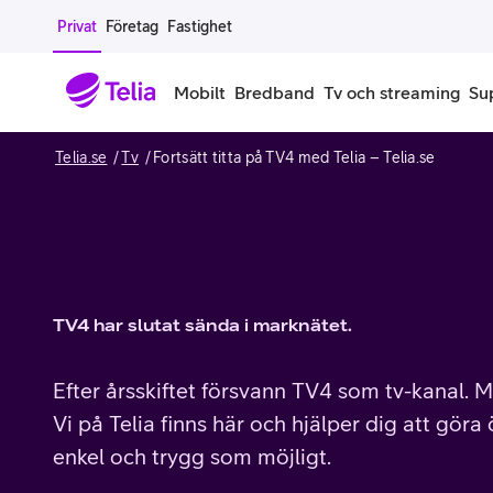
Gå till sidans innehåll
Privat
Företag
Fastighet
Mobilt
Bredband
Tv och streaming
Su
Telia.se
Tv
Fortsätt titta på TV4 med Telia – Telia.se
Mobiltelefoner
Mobilab
iPhone
Alla mobi
Samsung Galaxy
Familjea
TV4 har slutat sända i marknätet.
Google Pixel
Extra anv
Efter årsskiftet försvann TV4 som tv-kanal. M
Alla mobiltelefoner
Mobilabon
Vi på Telia finns här och hjälper dig att gör
Begagnade mobiltelefoner
enkel och trygg som möjligt.