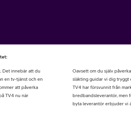
tet:
or
. Det innebär att du
Oavsett om du själv påverkas
plattor
n en tv-tjänst och en
släkting guidar vi dig tryg
ommer att påverka
TV4 har försvunnit från mark
attor
 på TV4 nu när
bredbandsleverantör, men fö
byta leverantör erbjuder vi