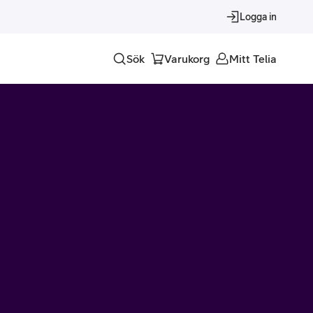
Logga in
Sök
Varukorg
Mitt Telia
Tjänster
Alla tjänster
Trygghet
Underhållning
Roaming – samtal och surf i utlandet