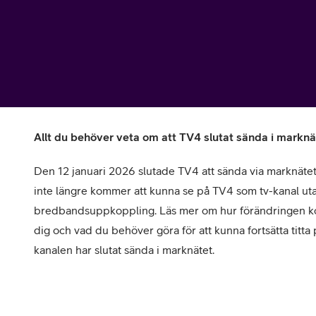
Billiga mobiltelefoner
Mobilskal
Laddare
Hörlurar
Allt du behöver veta om att TV4 slutat sända i marknä
Smartwatches
Surfplatt
Den 12 januari 2026 slutade TV4 att sända via marknätet
Apple Watch
4G/5G Surf
inte längre kommer att kunna se på TV4 som tv-kanal uta
bredbandsuppkoppling. Läs mer om hur förändringen k
Samsung Galaxy Watch
Wifi Surfpl
dig och vad du behöver göra för att kunna fortsätta titta
Alla smartwatches
kanalen har slutat sända i marknätet.
Tillbehör