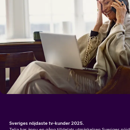
Sveriges nöjdaste tv-kunder 2025.
Telia har ännu en gång tilldelats utmärkelsen Sveriges nöjd