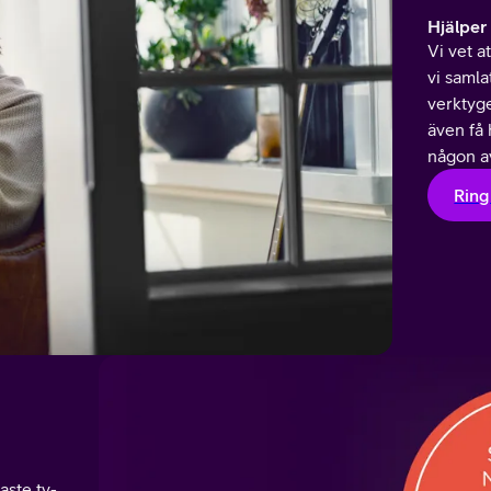
Hjälper
Vi vet a
vi samla
verktyg
även få 
någon av
Ring
aste tv-