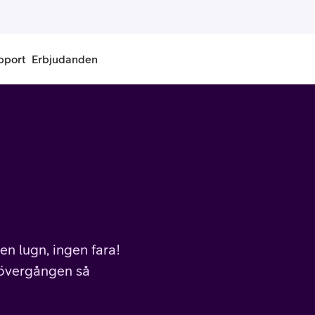
pport
Erbjudanden
onnemang
Kontantkort
labonnemang
Köp kontantkort
bonnemang
Ladda kontantkort
ändare
Laddningscheck
en lugn, ingen fara!
nemang för pensionär
Registrera kontantkort
a övergången så