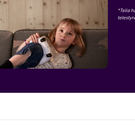
*Telia h
telestyr