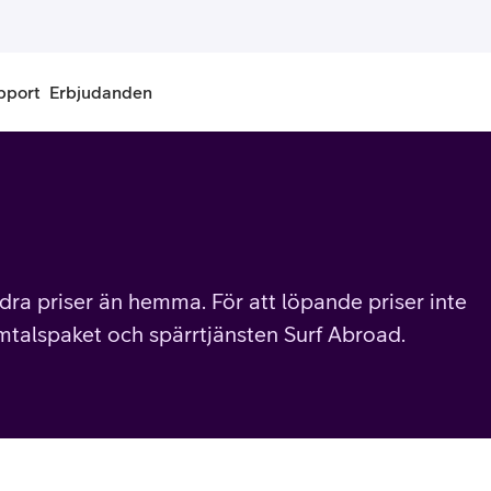
pport
Erbjudanden
onnemang
Kontantkort
labonnemang
Köp kontantkort
bonnemang
Ladda kontantkort
dra priser än hemma. För att löpande priser inte
amtalspaket och spärrtjänsten Surf Abroad.
ändare
Laddningscheck
nemang för pensionär
Registrera kontantkort