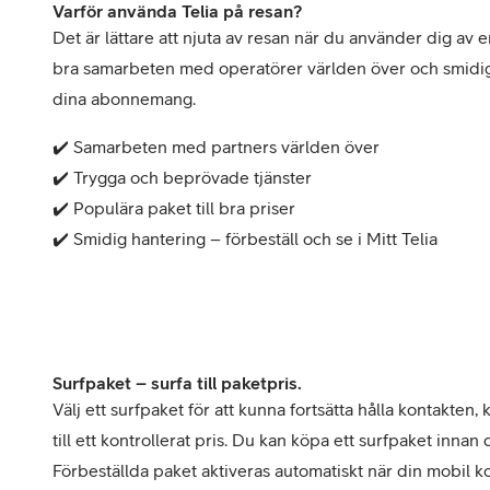
Billiga mobiltelefoner
Varför använda Telia på resan?
Det är lättare att njuta av resan när du använder dig av en 
Mobilskal
bra samarbeten med operatörer världen över och smidiga 
dina abonnemang. 
Laddare
✔️ Samarbeten med partners världen över

Hörlurar
✔️ Trygga och beprövade tjänster

✔️ Populära paket till bra priser

Smartwatches
Surfplatt
✔️ Smidig hantering – förbeställ och se i Mitt Telia
Apple Watch
4G/5G Surf
Samsung Galaxy Watch
Wifi Surfpl
Surfpaket – surfa till paketpris.
Alla smartwatches
Tillbehör
Välj ett surfpaket för att kunna fortsätta hålla kontakten,
till ett kontrollerat pris. Du kan köpa ett surfpaket innan d
Förbeställda paket aktiveras automatiskt när din mobil k