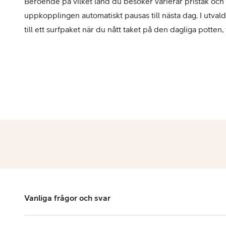
Beroende på vilket land du besöker varierar pristak och
uppkopplingen automatiskt pausas till nästa dag. I utvald
till ett surfpaket när du nått taket på den dagliga potten, 
Vanliga frågor och svar