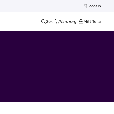
Logga in
Sök
Varukorg
Mitt Telia
Tjänster
Alla tjänster
Trygghet
Underhållning
Roaming – samtal och surf i utlandet