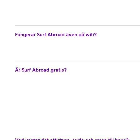
Fungerar Surf Abroad även på wifi?
Är Surf Abroad gratis?
Vad kostar det att ringa, surfa och smsa till havs?