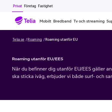
Gå till sidans innehåll
Privat
Företag
Fastighet
Mobilt
Bredband
Tv och streaming
Su
Telia.se
Roaming
Roaming utanför EU
Mobiltelefoner
Mobilab
iPhone
Alla mobi
Roaming utanför EU/EES
Samsung Galaxy
Familjea
När du befinner dig utanför EU/EES gäller an
ska sticka iväg, erbjuder vi både surf- och s
Google Pixel
Extra anv
Alla mobiltelefoner
Mobilabon
Begagnade mobiltelefoner