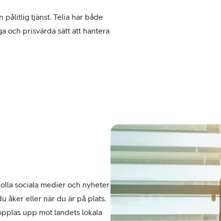
pålitlig tjänst. Telia har både 
och prisvärda sätt att hantera 
or
plattor
attor
 kolla sociala medier och nyheter 
u åker eller när du är på plats. 
opplas upp mot landets lokala 