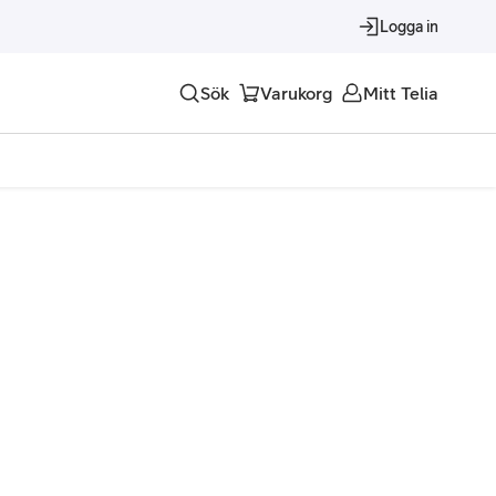
Logga in
Sök
Varukorg
Mitt Telia
Tjänster
Alla tjänster
Trygghet
Underhållning
Roaming – samtal och surf i utlandet