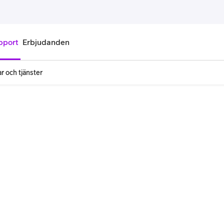
pport
Erbjudanden
r och tjänster
onnemang
Kontantkort
labonnemang
Köp kontantkort
bonnemang
Ladda kontantkort
ändare
Laddningscheck
nemang för pensionär
Registrera kontantkort