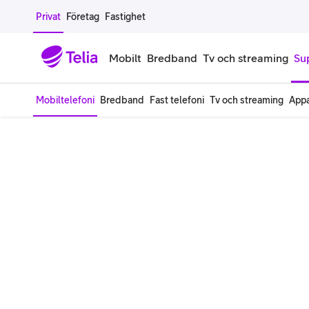
Gå till sidans innehåll
Privat
Företag
Fastighet
Mobilt
Bredband
Tv och streaming
Su
Mobiltelefoni
Bredband
Fast telefoni
Tv och streaming
Appa
Mobiltelefoner
Mobilab
iPhone
Alla mobi
Samsung Galaxy
Familjea
Google Pixel
Extra anv
Alla mobiltelefoner
Mobilabon
Begagnade mobiltelefoner