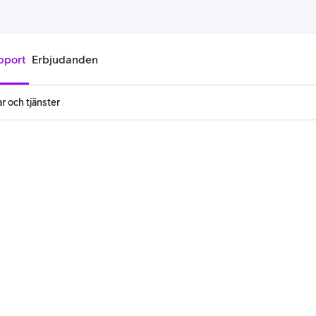
pport
Erbjudanden
r och tjänster
onnemang
Kontantkort
labonnemang
Köp kontantkort
bonnemang
Ladda kontantkort
ändare
Laddningscheck
nemang för pensionär
Registrera kontantkort