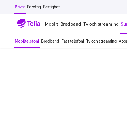
Gå till sidans innehåll
Privat
Företag
Fastighet
Mobilt
Bredband
Tv och streaming
Su
Mobiltelefoni
Bredband
Fast telefoni
Tv och streaming
Appa
Mobiltelefoner
Mobilab
iPhone
Alla mobi
Samsung Galaxy
Familjea
Google Pixel
Extra anv
Alla mobiltelefoner
Mobilabon
Begagnade mobiltelefoner