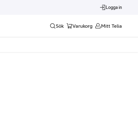
Logga in
Sök
Varukorg
Mitt Telia
Tjänster
Alla tjänster
Trygghet
Underhållning
Roaming – samtal och surf i utlandet