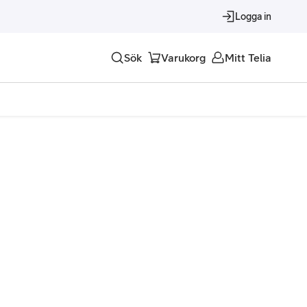
Logga in
Sök
Varukorg
Mitt Telia
Tjänster
Alla tjänster
Trygghet
Underhållning
Roaming – samtal och surf i utlandet