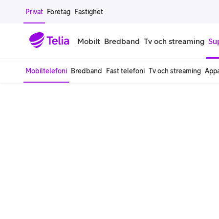
Gå till sidans innehåll
Privat
Företag
Fastighet
Mobilt
Bredband
Tv och streaming
Su
Mobiltelefoni
Bredband
Fast telefoni
Tv och streaming
Appa
Mobiltelefoner
Mobilab
iPhone
Alla mobi
Samsung Galaxy
Familjea
Google Pixel
Extra anv
Alla mobiltelefoner
Mobilabon
Begagnade mobiltelefoner