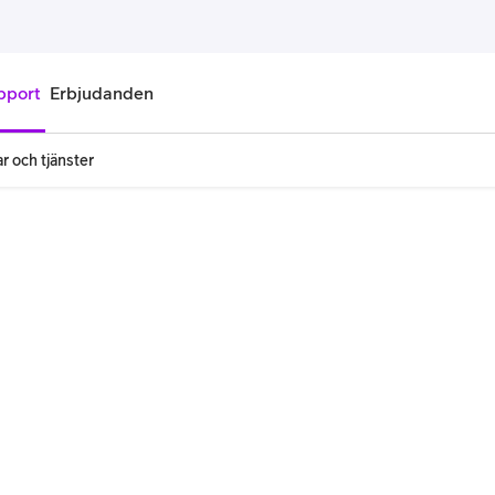
pport
Erbjudanden
r och tjänster
onnemang
Kontantkort
labonnemang
Köp kontantkort
bonnemang
Ladda kontantkort
ändare
Laddningscheck
nemang för pensionär
Registrera kontantkort