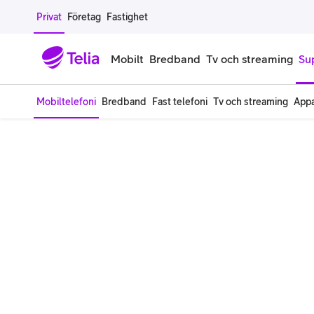
Gå till sidans innehåll
Privat
Företag
Fastighet
Mobilt
Bredband
Tv och streaming
Su
Mobiltelefoni
Bredband
Fast telefoni
Tv och streaming
Appa
Mobiltelefoner
Mobilab
iPhone
Alla mobi
Samsung Galaxy
Familjea
Google Pixel
Extra anv
Alla mobiltelefoner
Mobilabon
Begagnade mobiltelefoner