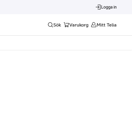
Logga in
Sök
Varukorg
Mitt Telia
Tjänster
Alla tjänster
Trygghet
Underhållning
Roaming – samtal och surf i utlandet