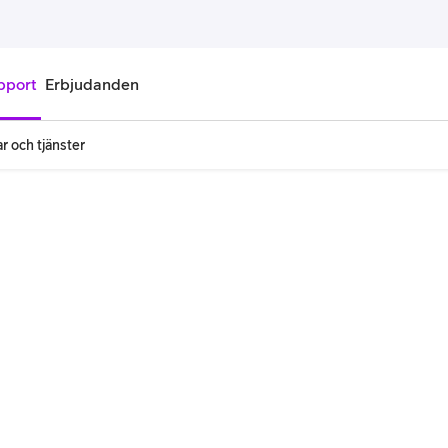
pport
Erbjudanden
r och tjänster
onnemang
Kontantkort
labonnemang
Köp kontantkort
bonnemang
Ladda kontantkort
ändare
Laddningscheck
nemang för pensionär
Registrera kontantkort