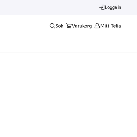
Logga in
Sök
Varukorg
Mitt Telia
Tjänster
Alla tjänster
Trygghet
Underhållning
Roaming – samtal och surf i utlandet