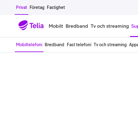
Gå till sidans innehåll
Privat
Företag
Fastighet
Mobilt
Bredband
Tv och streaming
Su
Mobiltelefoni
Bredband
Fast telefoni
Tv och streaming
Appa
Mobiltelefoner
Mobilab
iPhone
Alla mobi
Samsung Galaxy
Familjea
Google Pixel
Extra anv
Alla mobiltelefoner
Mobilabon
Begagnade mobiltelefoner