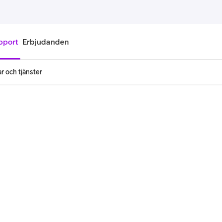
pport
Erbjudanden
r och tjänster
onnemang
Kontantkort
labonnemang
Köp kontantkort
bonnemang
Ladda kontantkort
ändare
Laddningscheck
nemang för pensionär
Registrera kontantkort