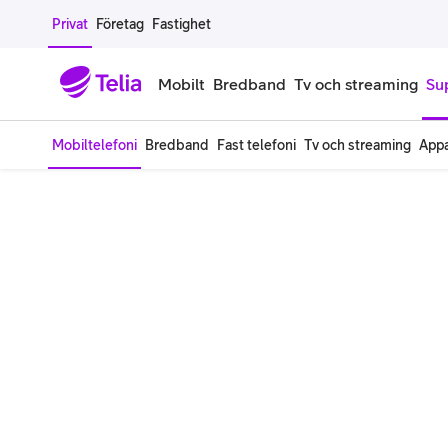
Gå till sidans innehåll
Privat
Företag
Fastighet
Mobilt
Bredband
Tv och streaming
Su
Mobiltelefoni
Bredband
Fast telefoni
Tv och streaming
Appa
Mobiltelefoner
Mobilab
iPhone
Alla mobi
Samsung Galaxy
Familjea
Google Pixel
Extra anv
Alla mobiltelefoner
Mobilabon
Begagnade mobiltelefoner