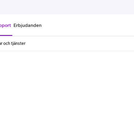
pport
Erbjudanden
r och tjänster
onnemang
Kontantkort
labonnemang
Köp kontantkort
bonnemang
Ladda kontantkort
ändare
Laddningscheck
nemang för pensionär
Registrera kontantkort