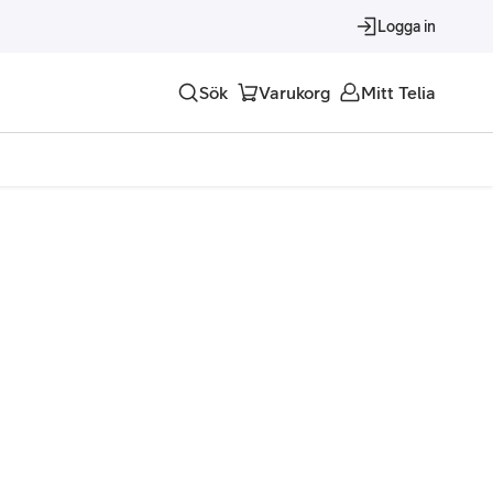
Logga in
Sök
Varukorg
Mitt Telia
Tjänster
Alla tjänster
Trygghet
Underhållning
Roaming – samtal och surf i utlandet