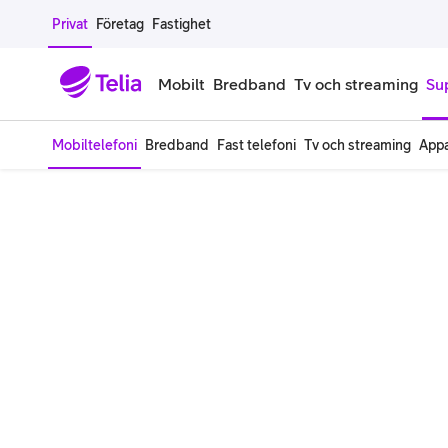
Gå till sidans innehåll
Privat
Företag
Fastighet
Mobilt
Bredband
Tv och streaming
Su
Mobiltelefoni
Bredband
Fast telefoni
Tv och streaming
Appa
Mobiltelefoner
Mobilab
iPhone
Alla mobi
Samsung Galaxy
Familjea
Google Pixel
Extra anv
Alla mobiltelefoner
Mobilabon
Begagnade mobiltelefoner