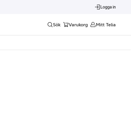
Logga in
Sök
Varukorg
Mitt Telia
Tjänster
Alla tjänster
Trygghet
Underhållning
Roaming – samtal och surf i utlandet