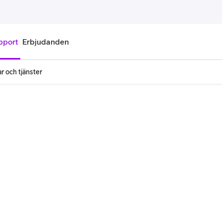
pport
Erbjudanden
r och tjänster
onnemang
Kontantkort
labonnemang
Köp kontantkort
bonnemang
Ladda kontantkort
ändare
Laddningscheck
nemang för pensionär
Registrera kontantkort