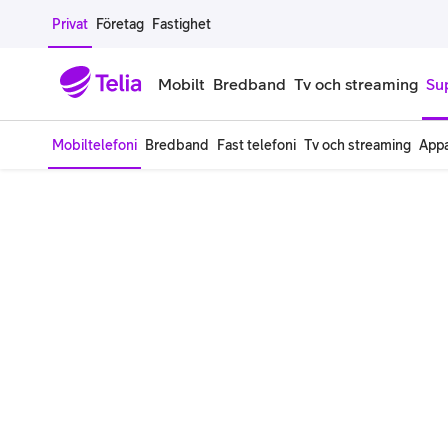
Gå till sidans innehåll
Privat
Företag
Fastighet
Mobilt
Bredband
Tv och streaming
Su
Mobiltelefoni
Bredband
Fast telefoni
Tv och streaming
Appa
Mobiltelefoner
Mobilab
iPhone
Alla mobi
Samsung Galaxy
Familjea
Google Pixel
Extra anv
Alla mobiltelefoner
Mobilabon
Begagnade mobiltelefoner