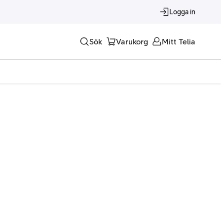
Logga in
Sök
Varukorg
Mitt Telia
Tjänster
Alla tjänster
Trygghet
Underhållning
Roaming – samtal och surf i utlandet