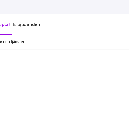
pport
Erbjudanden
r och tjänster
onnemang
Kontantkort
labonnemang
Köp kontantkort
bonnemang
Ladda kontantkort
ändare
Laddningscheck
nemang för pensionär
Registrera kontantkort