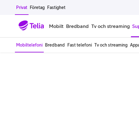
Gå till sidans innehåll
Privat
Företag
Fastighet
Mobilt
Bredband
Tv och streaming
Su
Mobiltelefoni
Bredband
Fast telefoni
Tv och streaming
Appa
Mobiltelefoner
Mobilab
iPhone
Alla mobi
Samsung Galaxy
Familjea
Google Pixel
Extra anv
Alla mobiltelefoner
Mobilabon
Begagnade mobiltelefoner