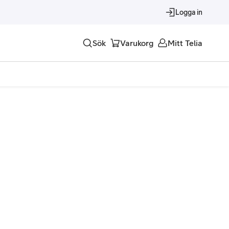
Logga in
Sök
Varukorg
Mitt Telia
Tjänster
Alla tjänster
Trygghet
Underhållning
Roaming – samtal och surf i utlandet