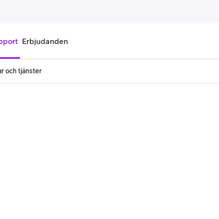
pport
Erbjudanden
r och tjänster
onnemang
Kontantkort
labonnemang
Köp kontantkort
bonnemang
Ladda kontantkort
ändare
Laddningscheck
nemang för pensionär
Registrera kontantkort