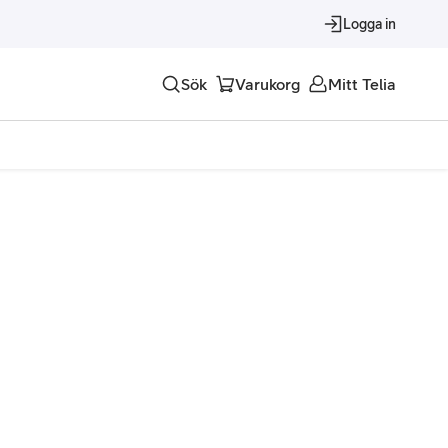
Logga in
Sök
Varukorg
Mitt Telia
Tjänster
Alla tjänster
Trygghet
Underhållning
Roaming – samtal och surf i utlandet