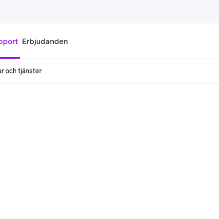
pport
Erbjudanden
r och tjänster
onnemang
Kontantkort
labonnemang
Köp kontantkort
bonnemang
Ladda kontantkort
ändare
Laddningscheck
nemang för pensionär
Registrera kontantkort