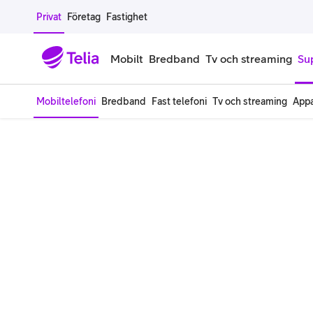
Gå till sidans innehåll
Privat
Företag
Fastighet
Mobilt
Bredband
Tv och streaming
Su
Mobiltelefoni
Bredband
Fast telefoni
Tv och streaming
Appa
Mobiltelefoner
Mobilab
iPhone
Alla mobi
Samsung Galaxy
Familjea
Google Pixel
Extra anv
Alla mobiltelefoner
Mobilabon
Begagnade mobiltelefoner