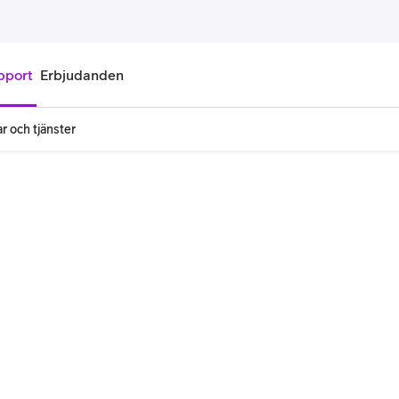
pport
Erbjudanden
r och tjänster
onnemang
Kontantkort
labonnemang
Köp kontantkort
bonnemang
Ladda kontantkort
ändare
Laddningscheck
nemang för pensionär
Registrera kontantkort