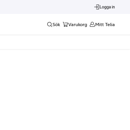
Logga in
Sök
Varukorg
Mitt Telia
Tjänster
Alla tjänster
Trygghet
Underhållning
Roaming – samtal och surf i utlandet