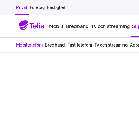
Gå till sidans innehåll
Privat
Företag
Fastighet
Mobilt
Bredband
Tv och streaming
Su
Mobiltelefoni
Bredband
Fast telefoni
Tv och streaming
Appa
Mobiltelefoner
Mobilab
iPhone
Alla mobi
Samsung Galaxy
Familjea
Google Pixel
Extra anv
Alla mobiltelefoner
Mobilabon
Begagnade mobiltelefoner