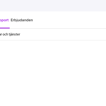
pport
Erbjudanden
r och tjänster
onnemang
Kontantkort
labonnemang
Köp kontantkort
bonnemang
Ladda kontantkort
ändare
Laddningscheck
nemang för pensionär
Registrera kontantkort