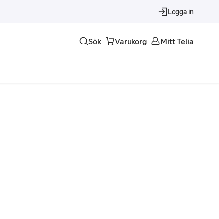
Logga in
Sök
Varukorg
Mitt Telia
Tjänster
Alla tjänster
Trygghet
Underhållning
Roaming – samtal och surf i utlandet